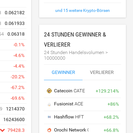
und 15 weitere Krypto-Börsen
3
0.062182
8
0.061933
24 STUNDEN GEWINNER &
54
0.06318
VERLIERER
-
0.1
%
24 Stunden Handelsvolumen >
-
4.6
%
10000000
-
4.4
%
GEWINNER
VERLIERER
-
20.2
%
-
67.2
%
Catecoin
CATE
+
129.214
%
-
69.6
%
Fusionist
ACE
+
86
%
9
1214370
Hashflow
HFT
+
68.2
%
16243600
Orochi Network
ON
+
66.8
%
79428.3