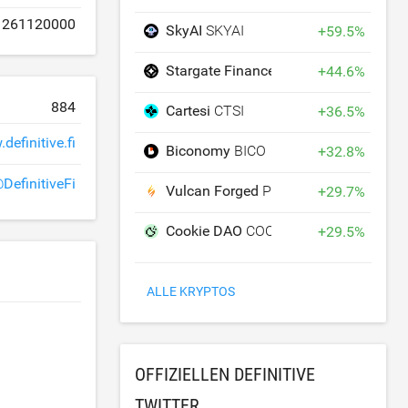
261120000
SkyAI
SKYAI
+
59.5
%
Stargate Finance
STG
+
44.6
%
884
Cartesi
CTSI
+
36.5
%
definitive.fi
Biconomy
BICO
+
32.8
%
DefinitiveFi
Vulcan Forged
PYR
+
29.7
%
Cookie DAO
COOKIE
+
29.5
%
ALLE KRYPTOS
OFFIZIELLEN DEFINITIVE
TWITTER