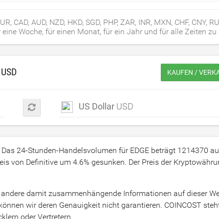
, EUR, CAD, AUD, NZD, HKD, SGD, PHP, ZAR, INR, MXN, CHF, CNY, 
eine Woche, für einen Monat, für ein Jahr und für alle Zeiten zu
N
USD
KAUFEN / VERK
US Dollar
USD
. Das 24-Stunden-Handelsvolumen für EDGE beträgt
1214370
au
eis von Definitive um
4.6
% gesunken. Der Preis der Kryptowähru
und andere damit zusammenhängende Informationen auf dieser We
önnen wir deren Genauigkeit nicht garantieren. COINCOST steht
klern oder Vertretern.