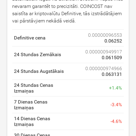
nevaram garantēt to precizitāti. COINCOST nav
saistīta ar kriptovalūtu Definitive, tās izstrādātājiem
vai pārstāvjiem nekādā veidā.
0.00000096553
Definitive cena
0.06252
0.000000949917
24 Stundas Zemākais
0.061509
0.000000974966
24 Stundas Augstākais
0.063131
24 Stundas Cenas
+
1.4
%
Izmaiņas
7 Dienas Cenas
-
3.4
%
Izmaiņas
14 Dienas Cenas
-
4.6
%
Izmaiņas
30 Dienas Cenas