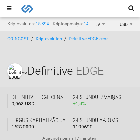
Kriptovalūtas:
15 894
Kriptoapmaiņa:
1468
LV
USD
COINCOST
Kriptovalūtas
Definitive EDGE cena
Definitive
EDGE
DEFINITIVE EDGE CENA
24 STUNDU IZMAIŅAS
0,063 USD
+
1,4
%
TIRGUS KAPITALIZĀCIJA
24 STUNDU APJOMS
16320000
1199690
Atjaunots
pirms 17 minūtēm