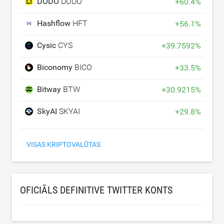
DODO
DODO
+
60.4
%
Hashflow
HFT
+
56.1
%
Cysic
CYS
+
39.7592
%
Biconomy
BICO
+
33.5
%
Bitway
BTW
+
30.9215
%
SkyAI
SKYAI
+
29.8
%
VISAS KRIPTOVALŪTAS
OFICIĀLS DEFINITIVE TWITTER KONTS