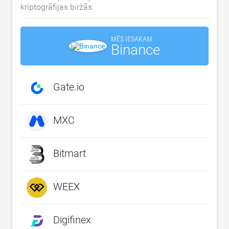
kriptogrāfijas biržās
MĒS IESAKAM
Binance
Gate.io
MXC
Bitmart
WEEX
Digifinex