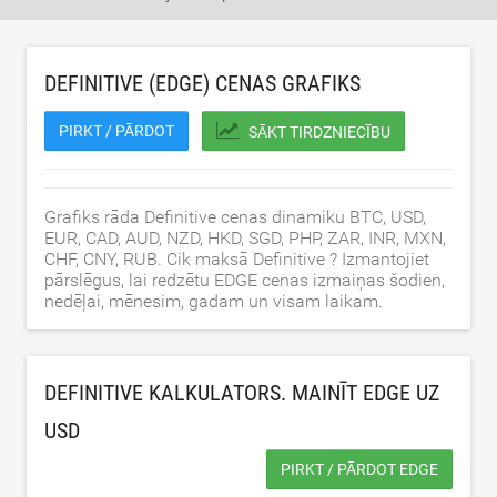
DEFINITIVE (EDGE) CENAS GRAFIKS
PIRKT / PĀRDOT
SĀKT TIRDZNIECĪBU
Grafiks rāda Definitive cenas dinamiku BTC, USD,
EUR, CAD, AUD, NZD, HKD, SGD, PHP, ZAR, INR, MXN,
CHF, CNY, RUB. Cik maksā Definitive ? Izmantojiet
pārslēgus, lai redzētu EDGE cenas izmaiņas šodien,
nedēļai, mēnesim, gadam un visam laikam.
DEFINITIVE KALKULATORS. MAINĪT EDGE UZ
USD
PIRKT / PĀRDOT EDGE