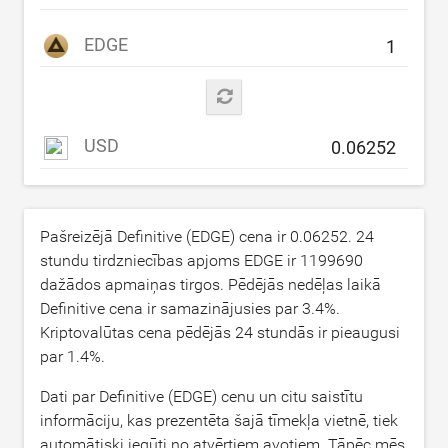
EDGE
USD
Pašreizējā Definitive (EDGE) cena ir
0.06252
. 24
stundu tirdzniecības apjoms EDGE ir
1199690
dažādos apmaiņas tirgos. Pēdējās nedēļas laikā
Definitive cena ir samazinājusies par
3.4
%.
Kriptovalūtas cena pēdējās 24 stundās ir pieaugusi
par
1.4
%.
Dati par Definitive (EDGE) cenu un citu saistītu
informāciju, kas prezentēta šajā tīmekļa vietnē, tiek
automātiski iegūti no atvērtiem avotiem. Tāpēc mēs