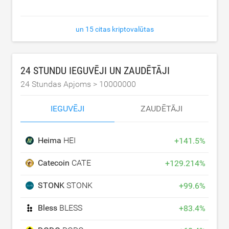
un 15 citas kriptovalūtas
24 STUNDU IEGUVĒJI UN ZAUDĒTĀJI
24 Stundas Apjoms >
10000000
IEGUVĒJI
ZAUDĒTĀJI
Heima
HEI
+
141.5
%
Catecoin
CATE
+
129.214
%
STONK
STONK
+
99.6
%
Bless
BLESS
+
83.4
%