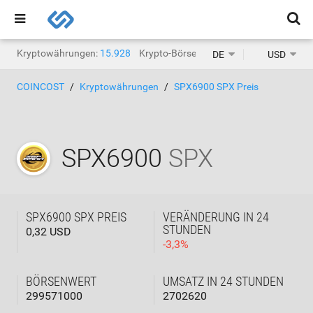
Kryptowährungen:
15.928
Krypto-Börsen:
1.471
DE
USD
COINCOST
Kryptowährungen
SPX6900 SPX Preis
SPX6900
SPX
SPX6900 SPX PREIS
VERÄNDERUNG IN 24
STUNDEN
0,32 USD
-
3,3
%
BÖRSENWERT
UMSATZ IN 24 STUNDEN
299571000
2702620