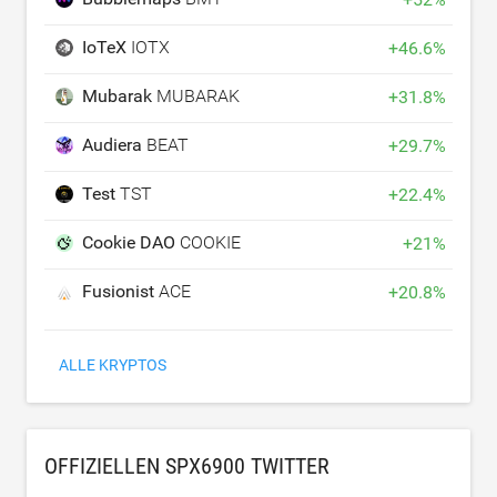
IoTeX
IOTX
+
46.6
%
Mubarak
MUBARAK
+
31.8
%
Audiera
BEAT
+
29.7
%
Test
TST
+
22.4
%
Cookie DAO
COOKIE
+
21
%
Fusionist
ACE
+
20.8
%
ALLE KRYPTOS
OFFIZIELLEN SPX6900 TWITTER