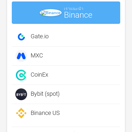
เราแนะนำ
Binance
Gate.io
MXC
CoinEx
Bybit (spot)
Binance US