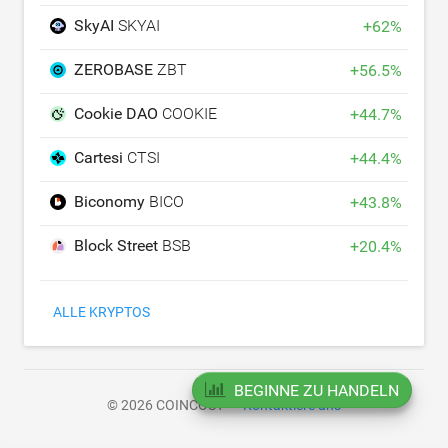
SkyAI
SKYAI
+
62
%
ZEROBASE
ZBT
+
56.5
%
Cookie DAO
COOKIE
+
44.7
%
Cartesi
CTSI
+
44.4
%
Biconomy
BICO
+
43.8
%
Block Street
BSB
+
20.4
%
ALLE KRYPTOS
BEGINNE ZU HANDELN
© 2026 COINCOST
Kontaktiere uns