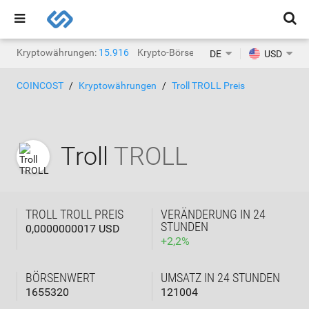
Kryptowährungen:
15.916
Krypto-Börsen:
1.468
DE
USD
COINCOST
Kryptowährungen
Troll TROLL Preis
Troll
TROLL
TROLL TROLL PREIS
VERÄNDERUNG IN 24
STUNDEN
0,0000000017 USD
+
2,2
%
BÖRSENWERT
UMSATZ IN 24 STUNDEN
1655320
121004