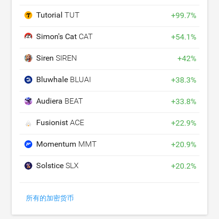
Tutorial
TUT
+
99.7
%
Simon's Cat
CAT
+
54.1
%
Siren
SIREN
+
42
%
Bluwhale
BLUAI
+
38.3
%
Audiera
BEAT
+
33.8
%
Fusionist
ACE
+
22.9
%
Momentum
MMT
+
20.9
%
Solstice
SLX
+
20.2
%
所有的加密货币