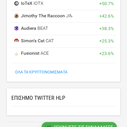
IoTeX
IOTX
+
50.7
%
Jimothy The Raccoon
JIMOTHY
+
42.6
%
Audiera
BEAT
+
38.3
%
Simon's Cat
CAT
+
25.3
%
Fusionist
ACE
+
23.6
%
ΌΛΑ ΤΑ ΚΡΥΠΤΟΝΟΜΊΣΜΑΤΑ
ΕΠΊΣΗΜΟ TWITTER HLP