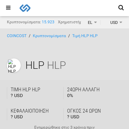
Κρυπτονομίσματα:
15.923
Χρηματιστήρια κρυπτονομισμάτων:
1.
EL
USD
COINCOST
Κρυπτονομίσματα
Τιμή HLP HLP
HLP
HLP
ΤΙΜΉ HLP HLP
24ΩΡΗ ΑΛΛΑΓΉ
? USD
0
%
ΚΕΦΑΛΑΙΟΠΟΊΗΣΗ
ΌΓΚΟΣ 24 ΩΡΏΝ
? USD
? USD
Ενημερώθηκε στις
3 χρόνια πριν