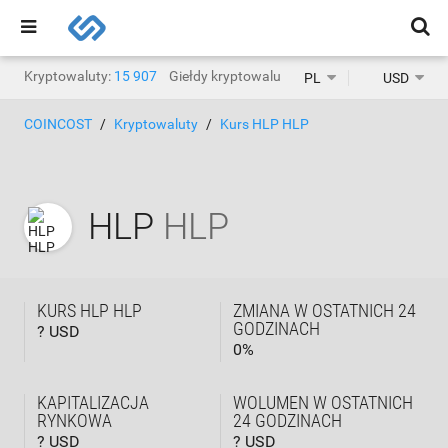
Kryptowaluty:
15 907
Giełdy kryptowalut:
1468
PL
USD
COINCOST
Kryptowaluty
Kurs HLP HLP
HLP
HLP
KURS HLP HLP
ZMIANA W OSTATNICH 24
GODZINACH
? USD
0
%
KAPITALIZACJA
WOLUMEN W OSTATNICH
RYNKOWA
24 GODZINACH
? USD
? USD