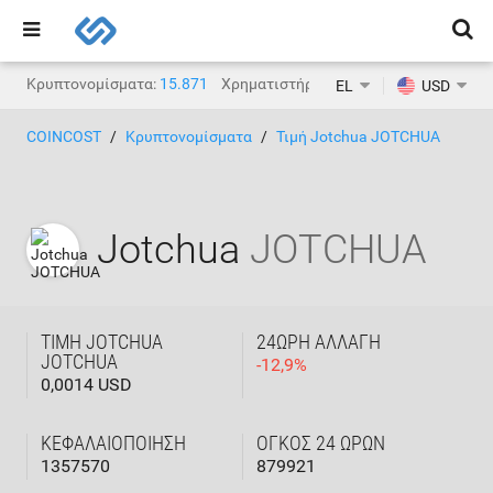
Κρυπτονομίσματα:
15.871
Χρηματιστήρια κρυπτονομισμάτων:
1.
EL
USD
COINCOST
Κρυπτονομίσματα
Τιμή Jotchua JOTCHUA
Jotchua
JOTCHUA
ΤΙΜΉ JOTCHUA
24ΩΡΗ ΑΛΛΑΓΉ
JOTCHUA
-
12,9
%
0,0014 USD
ΚΕΦΑΛΑΙΟΠΟΊΗΣΗ
ΌΓΚΟΣ 24 ΩΡΏΝ
1357570
879921