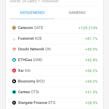
Όγκος 24 ώρες >
10000000
ΚΕΡΔΙΣΜΈΝΟΙ
ΧΑΜΈΝΟΙ
Catecoin
CATE
+
129.214
%
Fusionist
ACE
+
81.7
%
Orochi Network
ON
+
49.9
%
ETHGas
GWEI
+
42.8
%
Xai
XAI
+
36.2
%
Biconomy
BICO
+
34.3
%
Cartesi
CTSI
+
31.5
%
Stargate Finance
STG
+
28.9
%