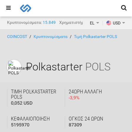
Κρυπτονομίσματα:
15.849
Χρηματιστήρια κρυπτονομισμάτων:
1.
EL
USD
COINCOST
Κρυπτονομίσματα
Τιμή Polkastarter POLS
Polkastarter
POLS
ΤΙΜΉ POLKASTARTER
24ΩΡΗ ΑΛΛΑΓΉ
POLS
-
3,9
%
0,052 USD
ΚΕΦΑΛΑΙΟΠΟΊΗΣΗ
ΌΓΚΟΣ 24 ΩΡΏΝ
5195970
87309