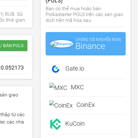
(POLS)
Bạn có thể mua hoặc bán
NY, RUB. Sử
Polkastarter POLS trên các sàn giao
c thời gian.
dịch tiền mã hóa sau
CHÚNG TÔI KHUYẾN NGHỊ
Binance
/ BÁN POLS
Gate.io
MXC
 sàn giao
CoinEx
 thập từ các
er, các nhà
KuCoin