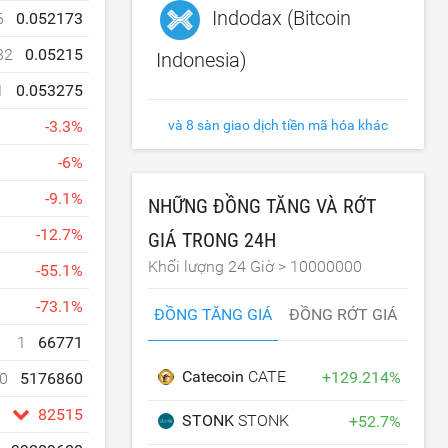
Indodax (Bitcoin
6
0.052173
32
0.05215
Indonesia)
1
0.053275
và 8 sàn giao dịch tiền mã hóa khác
-
3.3
%
-
6
%
-
9.1
%
NHỮNG ĐỒNG TĂNG VÀ RỚT
-
12.7
%
GIÁ TRONG 24H
Khối lượng 24 Giờ >
10000000
-
55.1
%
-
73.1
%
ĐỒNG TĂNG GIÁ
ĐỒNG RỚT GIÁ
1
66771
Catecoin
CATE
+
129.214
%
0
5176860
82515
STONK
STONK
+
52.7
%