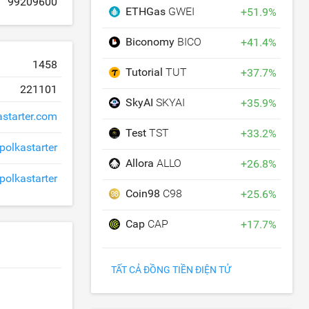
99209600
ETHGas
GWEI
+
51.9
%
Biconomy
BICO
+
41.4
%
1458
Tutorial
TUT
+
37.7
%
221101
SkyAI
SKYAI
+
35.9
%
astarter.com
Test
TST
+
33.2
%
polkastarter
Allora
ALLO
+
26.8
%
polkastarter
Coin98
C98
+
25.6
%
Cap
CAP
+
17.7
%
TẤT CẢ ĐỒNG TIỀN ĐIỆN TỬ