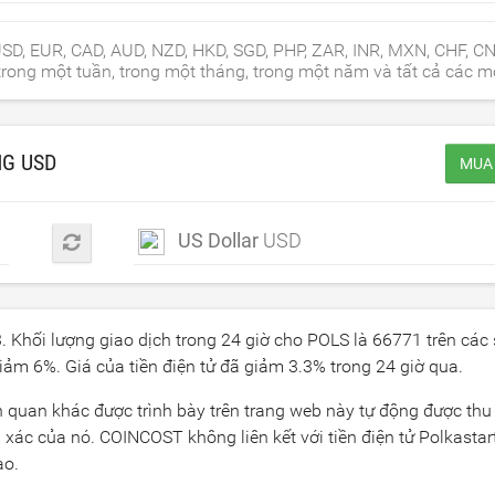
 USD, EUR, CAD, AUD, NZD, HKD, SGD, PHP, ZAR, INR, MXN, CHF, C
rong một tuần, trong một tháng, trong một năm và tất cả các mố
NG
USD
MUA 
US Dollar
USD
3
. Khối lượng giao dịch trong 24 giờ cho POLS là
66771
trên các
 giảm
6
%. Giá của tiền điện tử đã giảm
3.3
% trong 24 giờ qua.
iên quan khác được trình bày trên trang web này tự động được thu
xác của nó. COINCOST không liên kết với tiền điện tử Polkastart
ào.