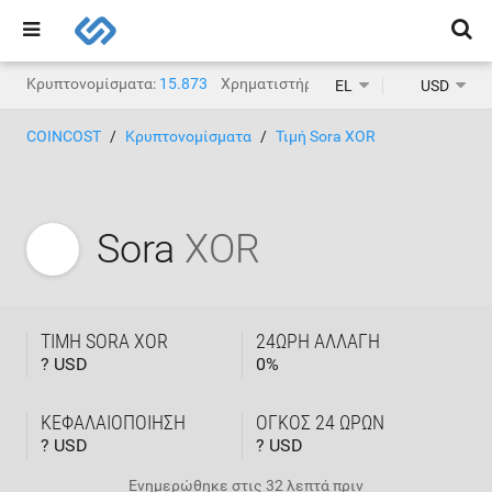
Κρυπτονομίσματα:
15.873
Χρηματιστήρια κρυπτονομισμάτων:
1.
EL
USD
COINCOST
Κρυπτονομίσματα
Τιμή Sora XOR
Sora
XOR
ΤΙΜΉ SORA XOR
24ΩΡΗ ΑΛΛΑΓΉ
? USD
0
%
ΚΕΦΑΛΑΙΟΠΟΊΗΣΗ
ΌΓΚΟΣ 24 ΩΡΏΝ
? USD
? USD
Ενημερώθηκε στις
32 λεπτά πριν