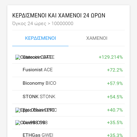
ΚΕΡΔΙΣΜΈΝΟΙ ΚΑΙ ΧΑΜΈΝΟΙ 24 ΩΡΏΝ
Όγκος 24 ώρες >
10000000
ΚΕΡΔΙΣΜΈΝΟΙ
ΧΑΜΈΝΟΙ
Catecoin
CATE
+
129.214
%
Fusionist
ACE
+
72.2
%
Biconomy
BICO
+
57.9
%
STONK
STONK
+
54.5
%
Epic Chain
EPIC
+
40.7
%
Coin98
C98
+
35.5
%
ETHGas
GWEI
+
35.3
%