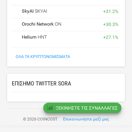
SkyAI
SKYAI
+
31.2
%
Orochi Network
ON
+
30.3
%
Helium
HNT
+
27.1
%
ΌΛΑ ΤΑ ΚΡΥΠΤΟΝΟΜΊΣΜΑΤΑ
ΕΠΊΣΗΜΟ TWITTER SORA
ΞΕΚΙΝΉΣΤΕ ΤΙΣ ΣΥΝΑΛΛΑΓΈΣ
© 2026 COINCOST
Επικοινωνήστε μαζί μας