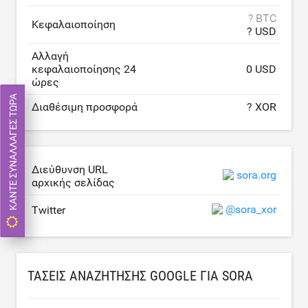
? BTC
Κεφαλαιοποίηση
? USD
Αλλαγή
κεφαλαιοποίησης 24
0 USD
ώρες
ΚΆΝΤΕ ΣΥΝΑΛΛΑΓΈΣ ΤΏΡΑ
Διαθέσιμη προσφορά
? XOR
Διεύθυνση URL
sora.org
αρχικής σελίδας
@sora_xor
Twitter
ΤΆΣΕΙΣ ΑΝΑΖΉΤΗΣΗΣ GOOGLE ΓΙΑ SORA