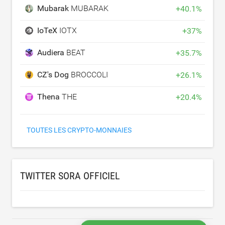
Mubarak
MUBARAK
+
40.1
%
IoTeX
IOTX
+
37
%
Audiera
BEAT
+
35.7
%
CZ's Dog
BROCCOLI
+
26.1
%
Thena
THE
+
20.4
%
TOUTES LES CRYPTO-MONNAIES
TWITTER SORA OFFICIEL