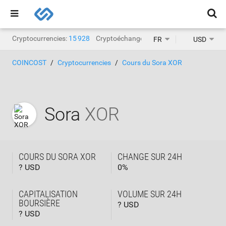
Cryptocurrencies:
15 928
Cryptoéchanges:
1 471
FR
USD
COINCOST
Cryptocurrencies
Cours du Sora XOR
Sora
XOR
COURS DU SORA XOR
CHANGE SUR 24H
? USD
0
%
CAPITALISATION
VOLUME SUR 24H
BOURSIÈRE
? USD
? USD