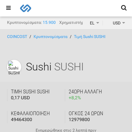
Κρυπτονομίσματα:
15.900
Χρηματιστήρια κρυπτονομισμάτων:
1.
EL
USD
COINCOST
Κρυπτονομίσματα
Τιμή Sushi SUSHI
Sushi
SUSHI
ΤΙΜΉ SUSHI SUSHI
24ΩΡΗ ΑΛΛΑΓΉ
0,17 USD
+
8,2
%
ΚΕΦΑΛΑΙΟΠΟΊΗΣΗ
ΌΓΚΟΣ 24 ΩΡΏΝ
49464300
12979800
Ενημερώθηκε στις
2 λεπτά πριν