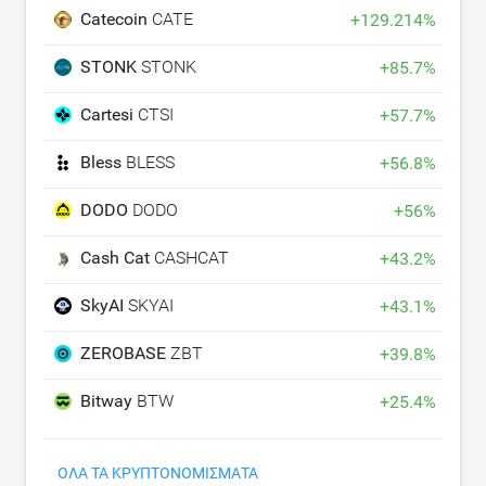
Catecoin
CATE
+
129.214
%
STONK
STONK
+
85.7
%
Cartesi
CTSI
+
57.7
%
Bless
BLESS
+
56.8
%
DODO
DODO
+
56
%
Cash Cat
CASHCAT
+
43.2
%
SkyAI
SKYAI
+
43.1
%
ZEROBASE
ZBT
+
39.8
%
Bitway
BTW
+
25.4
%
ΌΛΑ ΤΑ ΚΡΥΠΤΟΝΟΜΊΣΜΑΤΑ