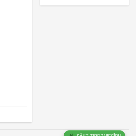
SĀKT TIRDZNIECĪBU