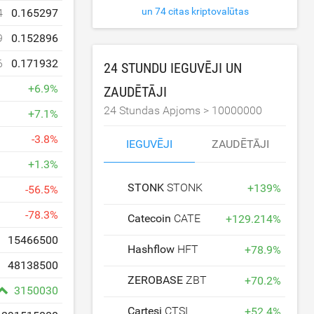
un 74 citas kriptovalūtas
4
0.165297
9
0.152896
6
0.171932
24 STUNDU IEGUVĒJI UN
+
6.9
%
ZAUDĒTĀJI
24 Stundas Apjoms >
10000000
+
7.1
%
-
3.8
%
IEGUVĒJI
ZAUDĒTĀJI
+
1.3
%
STONK
STONK
+
139
%
-
56.5
%
-
78.3
%
Catecoin
CATE
+
129.214
%
15466500
Hashflow
HFT
+
78.9
%
48138500
ZEROBASE
ZBT
+
70.2
%
3150030
Cartesi
CTSI
+
52.4
%