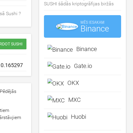
SUSHI šādās kriptogrāfijas biržās
sā Sushi ?
MĒS IESAKAM
Binance
ĀRDOT SUSHI
Binance
Gate.io
OKX
 Pēdējās
MXC
rtiem
Huobi
pārstāvjiem