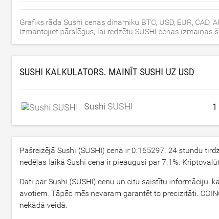
Grafiks rāda Sushi cenas dinamiku BTC, USD, EUR, CAD, A
Izmantojiet pārslēgus, lai redzētu SUSHI cenas izmaiņas
SUSHI KALKULATORS. MAINĪT SUSHI UZ
USD
Sushi
SUSHI
Pašreizējā Sushi (SUSHI) cena ir
0.165297
. 24 stundu tir
nedēļas laikā Sushi cena ir pieaugusi par
7.1
%. Kriptovalū
Dati par Sushi (SUSHI) cenu un citu saistītu informāciju, k
avotiem. Tāpēc mēs nevaram garantēt to precizitāti. COINC
nekādā veidā.