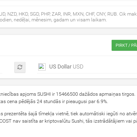
UD, NZD, HKD, SGD, PHP, ZAR, INR, MXN, CHF, CNY, RUB. Cik mak
 šodien, nedēļai, mēnesim, gadam un visam laikam.
PIRKT / P
US Dollar
USD
dzniecības apjoms SUSHI ir
15466500
dažādos apmaiņas tirgos.
tas cena pēdējās 24 stundās ir pieaugusi par
6.9
%.
as prezentēta šajā tīmekļa vietnē, tiek automātiski iegūti no atvē
OST nav saistīta ar kriptovalūtu Sushi, tās izstrādātājiem vai 