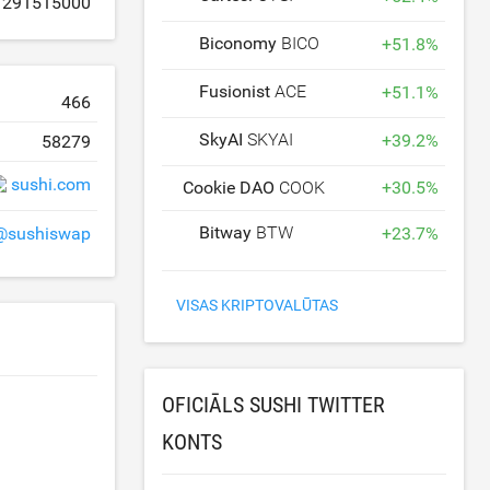
291515000
Biconomy
BICO
+
51.8
%
Fusionist
ACE
+
51.1
%
466
SkyAI
SKYAI
+
39.2
%
58279
sushi.com
Cookie DAO
COOKIE
+
30.5
%
Bitway
BTW
@sushiswap
+
23.7
%
VISAS KRIPTOVALŪTAS
OFICIĀLS SUSHI TWITTER
KONTS