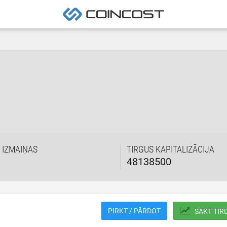
 IZMAIŅAS
TIRGUS KAPITALIZĀCIJA
48138500
PIRKT / PĀRDOT
SĀKT TIR