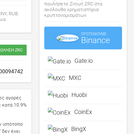
πουλήσετε Zircuit ZRC στα
ακόλουθα χρηματιστήρια
CNY, RUB.
κρυπτονομισμάτων
μια
ΠΡΟΤΕΊΝΟΥΜΕ
Binance
ΠΏΛΗΣΗ ZRC
Gate.io
MXC
Huobi
ες αγορές
ε κατά
10.9
%
CoinEx
ν ιστότοπο
BingX
 δεν έχει