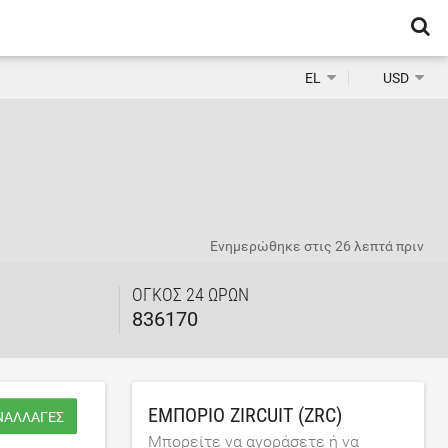
EL
USD
Ενημερώθηκε στις
26 λεπτά πριν
ΌΓΚΟΣ 24 ΩΡΏΝ
836170
ΕΜΠΌΡΙΟ ZIRCUIT (ZRC)
ΥΝΑΛΛΑΓΈΣ
Μπορείτε να αγοράσετε ή να