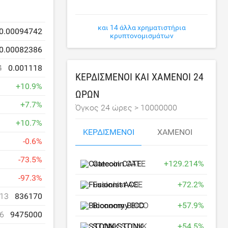
και 14 άλλα χρηματιστήρια
0.00094742
κρυπτονομισμάτων
0.00082386
4
0.001118
ΚΕΡΔΙΣΜΈΝΟΙ ΚΑΙ ΧΑΜΈΝΟΙ 24
+
10.9
%
ΩΡΏΝ
+
7.7
%
Όγκος 24 ώρες >
10000000
+
10.7
%
ΚΕΡΔΙΣΜΈΝΟΙ
ΧΑΜΈΝΟΙ
-
0.6
%
-
73.5
%
Catecoin
CATE
+
129.214
%
-
97.3
%
Fusionist
ACE
+
72.2
%
13
836170
Biconomy
BICO
+
57.9
%
6
9475000
STONK
STONK
+
54.5
%