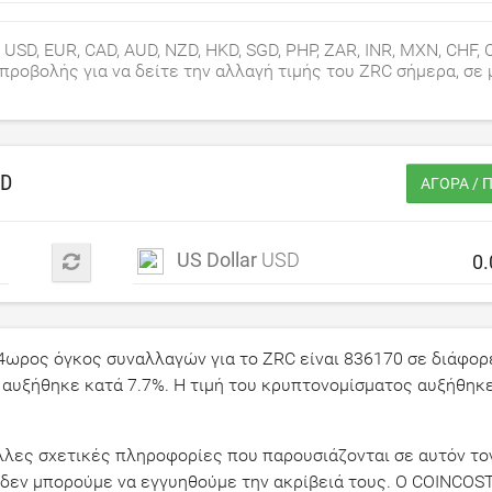
 USD, EUR, CAD, AUD, NZD, HKD, SGD, PHP, ZAR, INR, MXN, CHF, 
 προβολής για να δείτε την αλλαγή τιμής του ZRC σήμερα, σε 
SD
ΑΓΟΡΆ / 
US Dollar
USD
24ωρος όγκος συναλλαγών για το ZRC είναι
836170
σε διάφορ
it αυξήθηκε κατά
7.7
%. Η τιμή του κρυπτονομίσματος αυξήθηκ
ι άλλες σχετικές πληροφορίες που παρουσιάζονται σε αυτόν το
δεν μπορούμε να εγγυηθούμε την ακρίβειά τους. Ο COINCOST