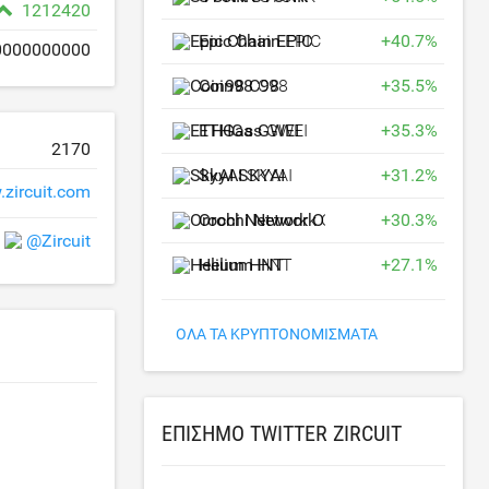
1212420
Epic Chain
EPIC
+
40.7
%
0000000000
Coin98
C98
+
35.5
%
ETHGas
GWEI
+
35.3
%
2170
SkyAI
SKYAI
+
31.2
%
zircuit.com
Orochi Network
ON
+
30.3
%
@Zircuit
Helium
HNT
+
27.1
%
ΌΛΑ ΤΑ ΚΡΥΠΤΟΝΟΜΊΣΜΑΤΑ
ΕΠΊΣΗΜΟ TWITTER ZIRCUIT