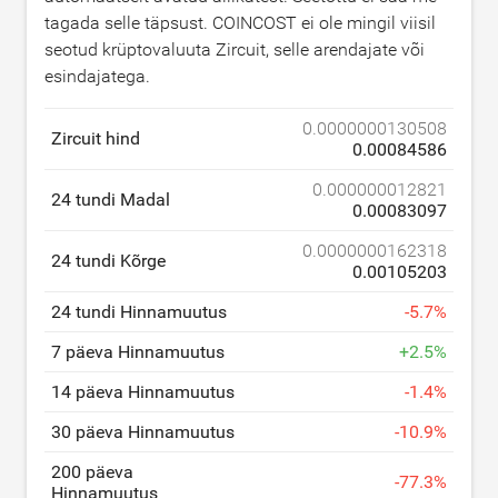
tagada selle täpsust. COINCOST ei ole mingil viisil
seotud krüptovaluuta Zircuit, selle arendajate või
esindajatega.
0.0000000130508
Zircuit hind
0.00084586
0.000000012821
24 tundi Madal
0.00083097
0.0000000162318
24 tundi Kõrge
0.00105203
24 tundi Hinnamuutus
-
5.7
%
7 päeva Hinnamuutus
+
2.5
%
14 päeva Hinnamuutus
-
1.4
%
30 päeva Hinnamuutus
-
10.9
%
200 päeva
-
77.3
%
Hinnamuutus