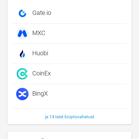
Gate.io
MXC
Huobi
CoinEx
BingX
ja 14 teist krüptovahetust