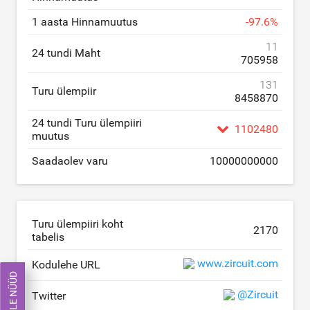
1 aasta Hinnamuutus
-
97.6
%
11
24 tundi Maht
705958
131
Turu ülempiir
8458870
24 tundi Turu ülempiiri
1102480
muutus
Saadaolev varu
10000000000
Turu ülempiiri koht
2170
tabelis
www.zircuit.com
Kodulehe URL
KAUPLE NÜÜD
@Zircuit
Twitter