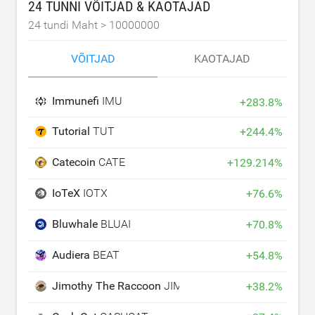
24 TUNNI VÕITJAD & KAOTAJAD
24 tundi Maht >
10000000
VÕITJAD
KAOTAJAD
Immunefi
IMU
+
283.8
%
Tutorial
TUT
+
244.4
%
Catecoin
CATE
+
129.214
%
IoTeX
IOTX
+
76.6
%
Bluwhale
BLUAI
+
70.8
%
Audiera
BEAT
+
54.8
%
Jimothy The Raccoon
JIMOTHY
+
38.2
%