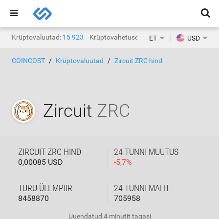
Krüptovaluutad:
15 923
Krüptovahetused:
1471
ET
USD
COINCOST
Krüptovaluutad
Zircuit ZRC hind
Zircuit
ZRC
ZIRCUIT ZRC HIND
24 TUNNI MUUTUS
0,00085 USD
-
5,7
%
TURU ÜLEMPIIR
24 TUNNI MAHT
8458870
705958
Uuendatud
4 minutit tagasi