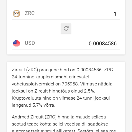
ZRC
USD
Zircuit (ZRC) praegune hind on
0.00084586
. ZRC
24-tunnine kauplemismaht erinevatel
vahetusplatvormidel on
705958
. Viimase nädala
jooksul on Zircuit hinnatõus olnud
2.5
%.
Krüptovaluuta hind on viimase 24 tunni jooksul
langenud
5.7
% võrra.
Andmed Zircuit (ZRC) hinna ja muude sellega
seotud teabe kohta sellel veebisaidil saadakse
automaatselt avatud allikatest. Seetõttu ei saa me