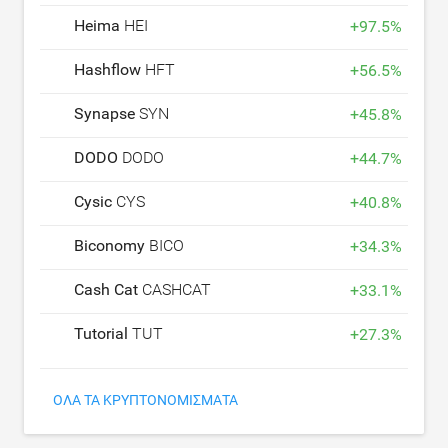
Heima
HEI
+
97.5
%
Hashflow
HFT
+
56.5
%
Synapse
SYN
+
45.8
%
DODO
DODO
+
44.7
%
Cysic
CYS
+
40.8
%
Biconomy
BICO
+
34.3
%
Cash Cat
CASHCAT
+
33.1
%
Tutorial
TUT
+
27.3
%
ΌΛΑ ΤΑ ΚΡΥΠΤΟΝΟΜΊΣΜΑΤΑ