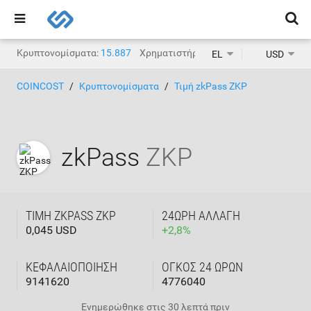
Κρυπτονομίσματα:
15.887
Χρηματιστήρια κρυπτονομισμάτων:
1.
EL
USD
COINCOST
Κρυπτονομίσματα
Τιμή zkPass ZKP
zkPass
ZKP
ΤΙΜΉ ZKPASS ZKP
24ΩΡΗ ΑΛΛΑΓΉ
0,045 USD
+
2,8
%
ΚΕΦΑΛΑΙΟΠΟΊΗΣΗ
ΌΓΚΟΣ 24 ΩΡΏΝ
9141620
4776040
Ενημερώθηκε στις
30 λεπτά πριν