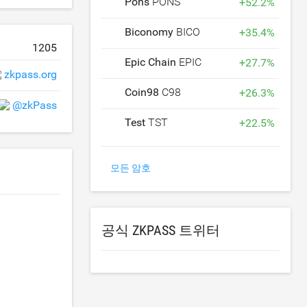
Pons
PONS
+
52.2
%
Biconomy
BICO
+
35.4
%
1205
Epic Chain
EPIC
+
27.7
%
zkpass.org
Coin98
C98
+
26.3
%
@zkPass
Test
TST
+
22.5
%
모든 암호
공식 ZKPASS 트위터