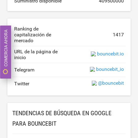
Suministro disponible
409500000
Ranking de
COMERCIA AHORA
capitalización de
1417
mercado
URL de la página de
bouncebit.io
inicio
bouncebit_io
Telegram
@bouncebit
Twitter
TENDENCIAS DE BÚSQUEDA EN GOOGLE
PARA BOUNCEBIT