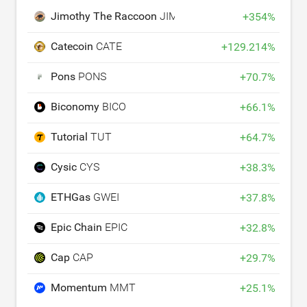
Jimothy The Raccoon
JIMOTHY
+
354
%
Catecoin
CATE
+
129.214
%
Pons
PONS
+
70.7
%
Biconomy
BICO
+
66.1
%
Tutorial
TUT
+
64.7
%
Cysic
CYS
+
38.3
%
ETHGas
GWEI
+
37.8
%
Epic Chain
EPIC
+
32.8
%
Cap
CAP
+
29.7
%
Momentum
MMT
+
25.1
%