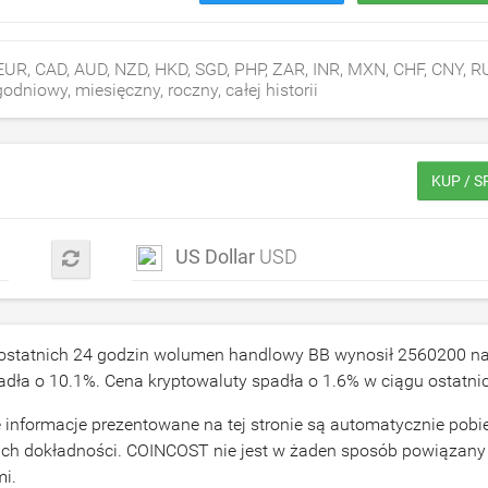
UR, CAD, AUD, NZD, HKD, SGD, PHP, ZAR, INR, MXN, CHF, CNY, R
dniowy, miesięczny, roczny, całej historii
KUP / 
US Dollar
USD
 ostatnich 24 godzin wolumen handlowy BB wynosił
2560200
na
padła o
10.1
%. Cena kryptowaluty spadła o
1.6
% w ciągu ostatni
informacje prezentowane na tej stronie są automatycznie pobi
ich dokładności. COINCOST nie jest w żaden sposób powiązany
mi.