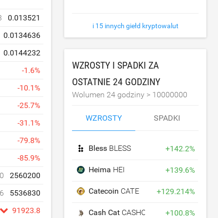
3
0.013521
i 15 innych giełd kryptowalut
0.0134636
0.0144232
WZROSTY I SPADKI ZA
-
1.6
%
OSTATNIE 24 GODZINY
-
10.1
%
Wolumen 24 godziny >
10000000
-
25.7
%
WZROSTY
SPADKI
-
31.1
%
-
79.8
%
Bless
BLESS
+
142.2
%
-
85.9
%
Heima
HEI
+
139.6
%
0
2560200
Catecoin
CATE
+
129.214
%
6
5536830
91923.8
Cash Cat
CASHCAT
+
100.8
%