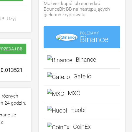
Możesz kupić lub sprzedać
BounceBit BB na następujących
giełdach kryptowalut
UB. Użyj
POLECAMY
Binance
SPRZEDAJ BB
Binance
Gate.io
MXC
 różnych
ch 24 godzin.
Huobi
erane ze
 z
CoinEx