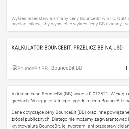
Wykres przedstawia zmiany ceny BounceBit w BTC, USD, E
przełączników, aby wyświetlić wykres ceny BB dzienny, tygo
KALKULATOR BOUNCEBIT. PRZELICZ BB NA
USD
BounceBit
BB
Aktualna cena BounceBit (BB) wynosi
0.013521
. W ciągu
giełdach. W ciągu ostatniego tygodnia cena BounceBit s
Dane dotyczące ceny BounceBit (BB) oraz inne powiązane 
źródeł publicznych. Dlatego nie możemy zagwarantować 
kryptowalutą BounceBit, jej twórcami ani przedstawiciela