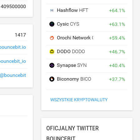
409500000
Hashflow
HFT
+
64.1
%
Cysic
CYS
+
63.1
%
1417
Orochi Network
ON
+
59.4
%
bouncebit.io
DODO
DODO
+
46.7
%
bouncebit_io
Synapse
SYN
+
40.4
%
@bouncebit
Biconomy
BICO
+
37.7
%
WSZYSTKIE KRYPTOWALUTY
OFICJALNY TWITTER
BOUNCEBIT