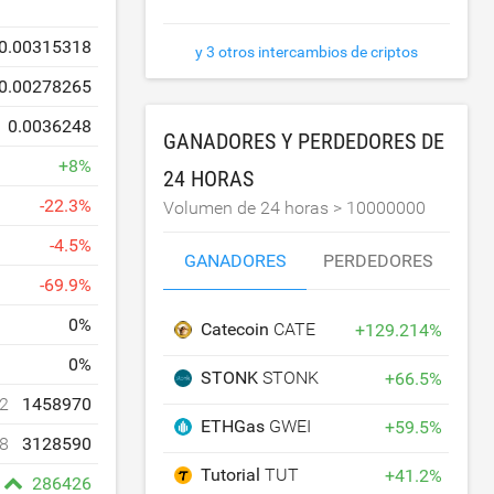
0.00315318
y 3 otros intercambios de criptos
0.00278265
0.0036248
GANADORES Y PERDEDORES DE
+
8
%
24 HORAS
-
22.3
%
Volumen de 24 horas >
10000000
-
4.5
%
GANADORES
PERDEDORES
-
69.9
%
0
%
Catecoin
CATE
+
129.214
%
0
%
STONK
STONK
+
66.5
%
2
1458970
ETHGas
GWEI
+
59.5
%
8
3128590
Tutorial
TUT
+
41.2
%
286426