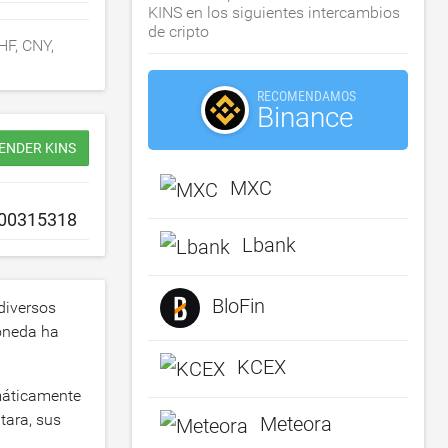
KINS en los siguientes intercambios
de cripto
HF, CNY,
RECOMENDAMOS
Binance
ENDER KINS
MXC
Lbank
BloFin
diversos
moneda ha
KCEX
omáticamente
tara, sus
Meteora