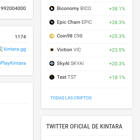
Biconomy
BICO
992004000
+
38.1
%
Epic Chain
EPIC
+
28.3
%
Coin98
C98
+
25.3
%
1174
kintara.gg
Viction
VIC
+
23.5
%
PlayKintara
SkyAI
SKYAI
+
20.3
%
Test
TST
+
18.1
%
TODAS LAS CRIPTOS
TWITTER OFICIAL DE KINTARA