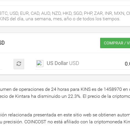
n BTC, USD, EUR, CAD, AUD, NZD, HKD, SGD, PHP, ZAR, INR, MXN, C
 KINS del día, una semana, mes, año o de todos los tiempos.
SD
COMPRAR / V
US Dollar
USD
olumen de operaciones de 24 horas para KINS es de
1458970
en 
recio de Kintara ha disminuido un
22.3
%. El precio de la cripto
ación relacionada presentada en este sitio web se obtienen aut
su precisión. COINCOST no está afiliado con la criptomoneda Kin