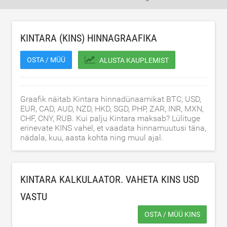
KINTARA (KINS) HINNAGRAAFIKA
OSTA / MÜÜ
ALUSTA KAUPLEMIST
Graafik näitab Kintara hinnadünaamikat BTC, USD,
EUR, CAD, AUD, NZD, HKD, SGD, PHP, ZAR, INR, MXN,
CHF, CNY, RUB. Kui palju Kintara maksab? Lülituge
erinevate KINS vahel, et vaadata hinnamuutusi täna,
nädala, kuu, aasta kohta ning muul ajal.
KINTARA KALKULAATOR. VAHETA KINS
USD
VASTU
OSTA / MÜÜ KINS