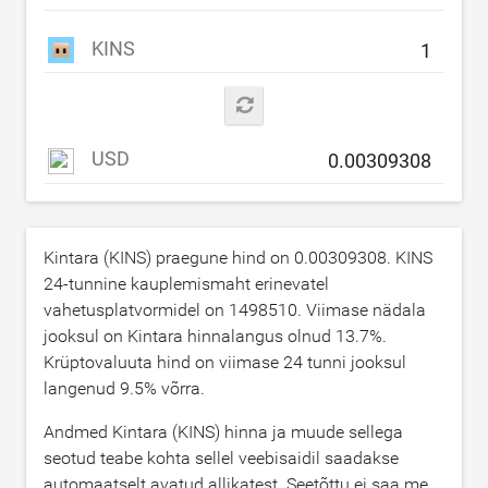
KINS
USD
Kintara (KINS) praegune hind on
0.00309308
. KINS
24-tunnine kauplemismaht erinevatel
vahetusplatvormidel on
1498510
. Viimase nädala
jooksul on Kintara hinnalangus olnud
13.7
%.
Krüptovaluuta hind on viimase 24 tunni jooksul
langenud
9.5
% võrra.
Andmed Kintara (KINS) hinna ja muude sellega
seotud teabe kohta sellel veebisaidil saadakse
automaatselt avatud allikatest. Seetõttu ei saa me