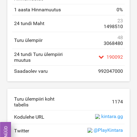
1 aasta Hinnamuutus
0
%
23
24 tundi Maht
1498510
48
Turu ülempiir
3068480
24 tundi Turu ülempiiri
190092
muutus
Saadaolev varu
992047000
Turu ülempiiri koht
1174
tabelis
kintara.gg
Kodulehe URL
@PlayKintara
Twitter