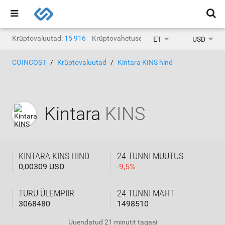
Krüptovaluutad:
15 916
Krüptovahetused:
1468
ET
USD
COINCOST
Krüptovaluutad
Kintara KINS hind
Kintara
KINS
KINTARA KINS HIND
24 TUNNI MUUTUS
0,00309 USD
-
9,5
%
TURU ÜLEMPIIR
24 TUNNI MAHT
3068480
1498510
Uuendatud
21 minutit tagasi