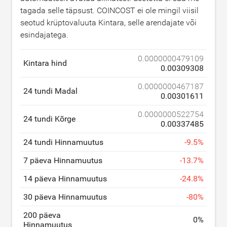
tagada selle täpsust. COINCOST ei ole mingil viisil
seotud krüptovaluuta Kintara, selle arendajate või
esindajatega.
0.0000000479109
Kintara hind
0.00309308
0.0000000467187
24 tundi Madal
0.00301611
0.0000000522754
24 tundi Kõrge
0.00337485
24 tundi Hinnamuutus
-
9.5
%
7 päeva Hinnamuutus
-
13.7
%
14 päeva Hinnamuutus
-
24.8
%
30 päeva Hinnamuutus
-
80
%
200 päeva
0
%
Hinnamuutus