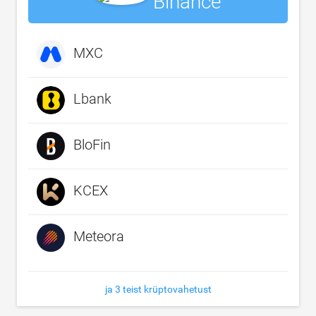
Binance
MXC
Lbank
BloFin
KCEX
Meteora
ja 3 teist krüptovahetust