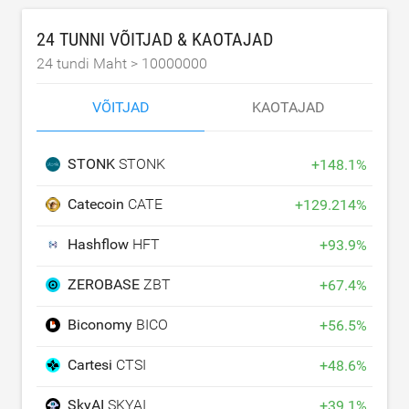
24 TUNNI VÕITJAD & KAOTAJAD
24 tundi Maht >
10000000
VÕITJAD
KAOTAJAD
STONK
STONK
+
148.1
%
Catecoin
CATE
+
129.214
%
Hashflow
HFT
+
93.9
%
ZEROBASE
ZBT
+
67.4
%
Biconomy
BICO
+
56.5
%
Cartesi
CTSI
+
48.6
%
SkyAI
SKYAI
+
39.1
%