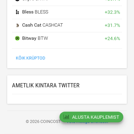
Bless
BLESS
+
32.3
%
Cash Cat
CASHCAT
+
31.7
%
Bitway
BTW
+
24.6
%
KÕIK KRÜPTOD
AMETLIK KINTARA TWITTER
ALUSTA KAUPLEMIST
© 2026 COINCOST
Võta meiega ühendust