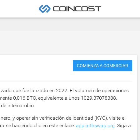
COMIENZA A COMERCIAR
izado que fue lanzado en 2022. El volumen de operaciones
amente
0,016 BTC
, equivalente a unos
1029.37078388
.
 de intercambio.
ero, y operar sin verificación de identidad (KYC), visite el
trarse haciendo clic en este enlace:
app.arthswap.org
. Siga a