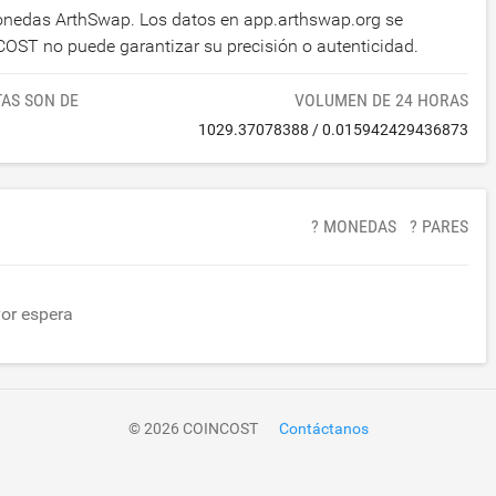
monedas ArthSwap. Los datos en app.arthswap.org se
OST no puede garantizar su precisión o autenticidad.
TAS SON DE
VOLUMEN DE 24 HORAS
1029.37078388
/
0.015942429436873
? MONEDAS
? PARES
vor espera
© 2026 COINCOST
Contáctanos