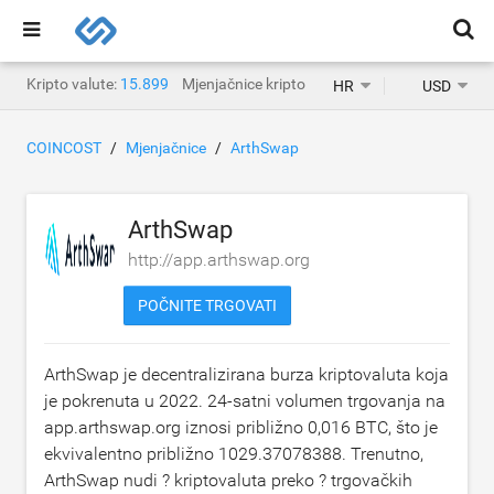
Kripto valute:
15.899
Mjenjačnice kripto valuta:
1.468
HR
USD
COINCOST
Mjenjačnice
ArthSwap
ArthSwap
http://app.arthswap.org
POČNITE TRGOVATI
ArthSwap je decentralizirana burza kriptovaluta koja
je pokrenuta u 2022. 24-satni volumen trgovanja na
app.arthswap.org iznosi približno
0,016 BTC
, što je
ekvivalentno približno
1029.37078388
. Trenutno,
ArthSwap nudi ? kriptovaluta preko ? trgovačkih