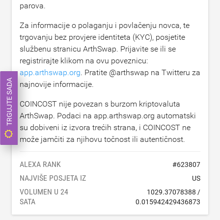
parova.
Za informacije o polaganju i povlačenju novca, te
trgovanju bez provjere identiteta (KYC), posjetite
službenu stranicu ArthSwap. Prijavite se ili se
registrirajte klikom na ovu poveznicu:
app.arthswap.org
. Pratite @arthswap na Twitteru za
TRGUJTE SADA
najnovije informacije.
COINCOST nije povezan s burzom kriptovaluta
ArthSwap. Podaci na app.arthswap.org automatski
su dobiveni iz izvora trećih strana, i COINCOST ne
može jamčiti za njihovu točnost ili autentičnost.
ALEXA RANK
#
623807
NAJVIŠE POSJETA IZ
US
VOLUMEN U 24
1029.37078388
/
SATA
0.015942429436873