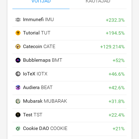
VÕITJAD
KAOTAJAD
Immunefi
IMU
+
232.3
%
Tutorial
TUT
+
194.5
%
Catecoin
CATE
+
129.214
%
Bubblemaps
BMT
+
52
%
IoTeX
IOTX
+
46.6
%
Audiera
BEAT
+
42.6
%
Mubarak
MUBARAK
+
31.8
%
Test
TST
+
22.4
%
Cookie DAO
COOKIE
+
21
%