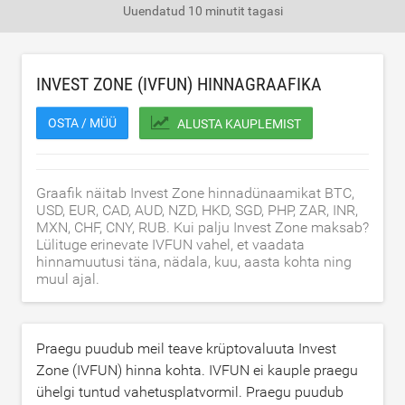
Uuendatud
10 minutit tagasi
INVEST ZONE (IVFUN) HINNAGRAAFIKA
OSTA / MÜÜ
ALUSTA KAUPLEMIST
Graafik näitab Invest Zone hinnadünaamikat BTC,
USD, EUR, CAD, AUD, NZD, HKD, SGD, PHP, ZAR, INR,
MXN, CHF, CNY, RUB. Kui palju Invest Zone maksab?
Lülituge erinevate IVFUN vahel, et vaadata
hinnamuutusi täna, nädala, kuu, aasta kohta ning
muul ajal.
Praegu puudub meil teave krüptovaluuta Invest
Zone (IVFUN) hinna kohta. IVFUN ei kauple praegu
ühelgi tuntud vahetusplatvormil. Praegu puudub