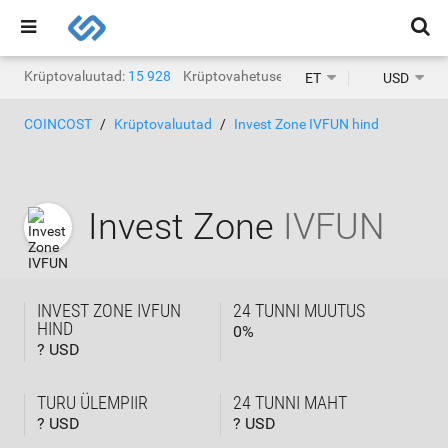
Krüptovaluutad:
15 928
Krüptovahetused:
1471
ET
USD
COINCOST
Krüptovaluutad
Invest Zone IVFUN hind
Invest Zone
IVFUN
INVEST ZONE IVFUN
24 TUNNI MUUTUS
HIND
0
%
? USD
TURU ÜLEMPIIR
24 TUNNI MAHT
? USD
? USD