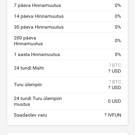
7 päeva Hinnamuutus
0
%
14 päeva Hinnamuutus
0
%
30 päeva Hinnamuutus
0
%
200 päeva
0
%
Hinnamuutus
1 aasta Hinnamuutus
0
%
? BTC
24 tundi Maht
? USD
? BTC
Turu ülempiir
? USD
24 tundi Turu ülempiiri
0 USD
muutus
Saadaolev varu
? IVFUN