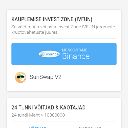
KAUPLEMISE INVEST ZONE (IVFUN)
Sa võid müüa või osta Invest Zone IVFUN järgmiste
krüptovahetuste juures
ME SOOVITAME
Binance
SunSwap V2
24 TUNNI VÕITJAD & KAOTAJAD
24 tundi Maht >
10000000