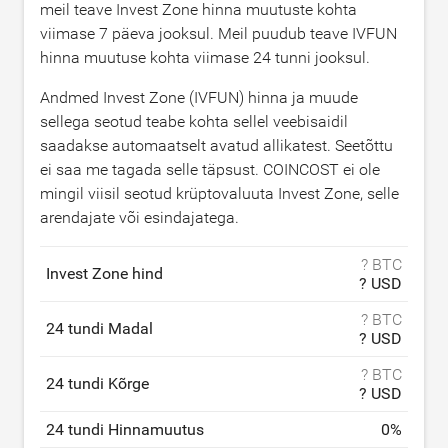
meil teave Invest Zone hinna muutuste kohta
viimase 7 päeva jooksul. Meil puudub teave IVFUN
hinna muutuse kohta viimase 24 tunni jooksul.
Andmed Invest Zone (IVFUN) hinna ja muude
sellega seotud teabe kohta sellel veebisaidil
saadakse automaatselt avatud allikatest. Seetõttu
ei saa me tagada selle täpsust. COINCOST ei ole
mingil viisil seotud krüptovaluuta Invest Zone, selle
arendajate või esindajatega.
? BTC
Invest Zone hind
? USD
? BTC
24 tundi Madal
? USD
? BTC
24 tundi Kõrge
? USD
24 tundi Hinnamuutus
0
%