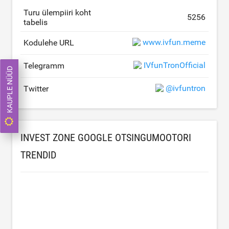
Turu ülempiiri koht
5256
tabelis
www.ivfun.meme
Kodulehe URL
IVfunTronOfficial
Telegramm
KAUPLE NÜÜD
@ivfuntron
Twitter
INVEST ZONE GOOGLE OTSINGUMOOTORI
TRENDID