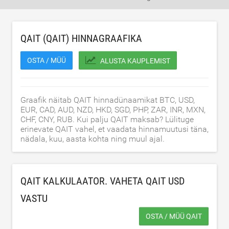
QAIT (QAIT) HINNAGRAAFIKA
OSTA / MÜÜ
ALUSTA KAUPLEMIST
Graafik näitab QAIT hinnadünaamikat BTC, USD,
EUR, CAD, AUD, NZD, HKD, SGD, PHP, ZAR, INR, MXN,
CHF, CNY, RUB. Kui palju QAIT maksab? Lülituge
erinevate QAIT vahel, et vaadata hinnamuutusi täna,
nädala, kuu, aasta kohta ning muul ajal.
QAIT KALKULAATOR. VAHETA QAIT
USD
VASTU
OSTA / MÜÜ QAIT