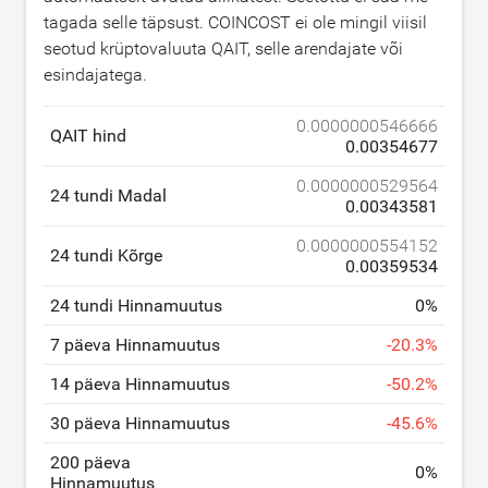
tagada selle täpsust. COINCOST ei ole mingil viisil
seotud krüptovaluuta QAIT, selle arendajate või
esindajatega.
0.0000000546666
QAIT hind
0.00354677
0.0000000529564
24 tundi Madal
0.00343581
0.0000000554152
24 tundi Kõrge
0.00359534
24 tundi Hinnamuutus
0
%
7 päeva Hinnamuutus
-
20.3
%
14 päeva Hinnamuutus
-
50.2
%
30 päeva Hinnamuutus
-
45.6
%
200 päeva
0
%
Hinnamuutus