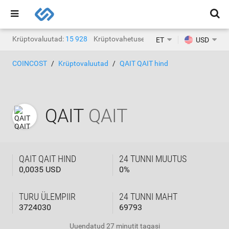
Krüptovaluutad:
15 928
Krüptovahetused:
1471
ET
USD
COINCOST
Krüptovaluutad
QAIT QAIT hind
QAIT
QAIT
QAIT QAIT HIND
24 TUNNI MUUTUS
0,0035 USD
0
%
TURU ÜLEMPIIR
24 TUNNI MAHT
3724030
69793
Uuendatud
27 minutit tagasi