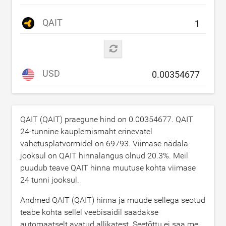
QAIT
USD
QAIT (QAIT) praegune hind on
0.00354677
. QAIT
24-tunnine kauplemismaht erinevatel
vahetusplatvormidel on
69793
. Viimase nädala
jooksul on QAIT hinnalangus olnud
20.3
%. Meil
puudub teave QAIT hinna muutuse kohta viimase
24 tunni jooksul.
Andmed QAIT (QAIT) hinna ja muude sellega seotud
teabe kohta sellel veebisaidil saadakse
automaatselt avatud allikatest. Seetõttu ei saa me