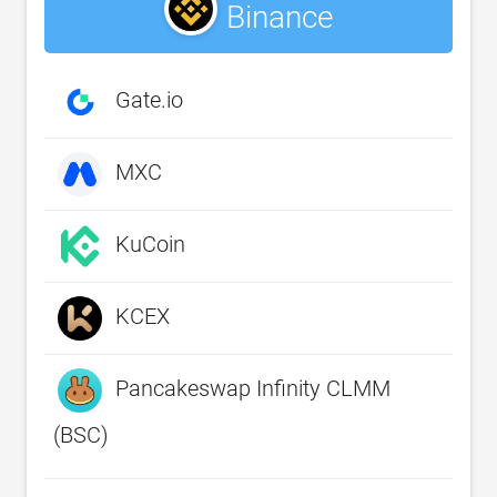
Binance
Gate.io
MXC
KuCoin
KCEX
Pancakeswap Infinity CLMM
(BSC)