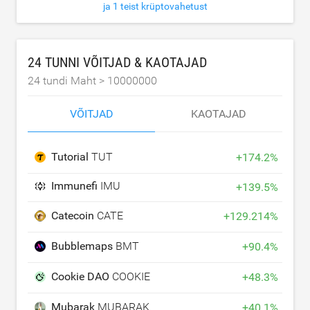
ja 1 teist krüptovahetust
24 TUNNI VÕITJAD & KAOTAJAD
24 tundi Maht >
10000000
VÕITJAD
KAOTAJAD
Tutorial
TUT
+
174.2
%
Immunefi
IMU
+
139.5
%
Catecoin
CATE
+
129.214
%
Bubblemaps
BMT
+
90.4
%
Cookie DAO
COOKIE
+
48.3
%
Mubarak
MUBARAK
+
40.1
%