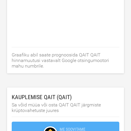
Graafiku abil saate prognoosida QAIT QAIT
hinnamuutusi vastavalt Google otsingumootori
mahu numbrile.
KAUPLEMISE QAIT (QAIT)
Sa võid müüa või osta QAIT QAIT järgmiste
krüptovahetuste juures
ME SOOVITAME