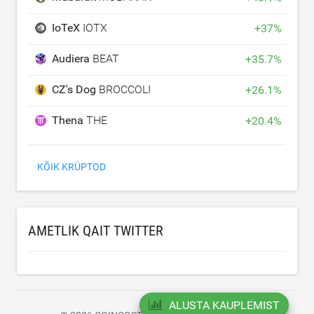
IoTeX
IOTX
+
37
%
Audiera
BEAT
+
35.7
%
CZ's Dog
BROCCOLI
+
26.1
%
Thena
THE
+
20.4
%
KÕIK KRÜPTOD
AMETLIK QAIT TWITTER
ALUSTA KAUPLEMIST