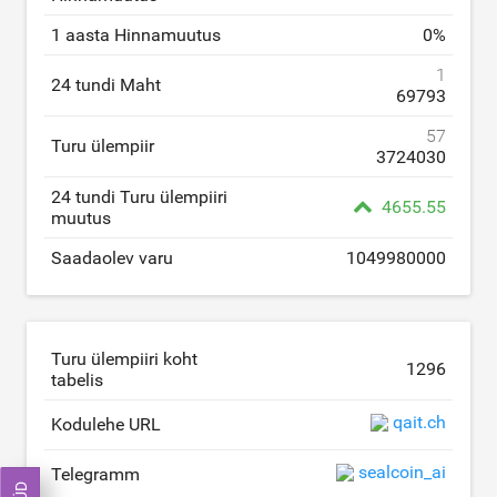
1 aasta Hinnamuutus
0
%
1
24 tundi Maht
69793
57
Turu ülempiir
3724030
24 tundi Turu ülempiiri
4655.55
muutus
Saadaolev varu
1049980000
Turu ülempiiri koht
1296
tabelis
qait.ch
Kodulehe URL
sealcoin_ai
Telegramm