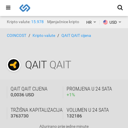
Kripto valute:
15.978
Mjenjačnice kripto valuta:
1.471
HR
USD
COINCOST
Kripto valute
QAIT QAIT cijena
QAIT
QAIT
QAIT QAIT CIJENA
PROMJENA U 24 SATA
0,0036 USD
+
1
%
TRŽIŠNA KAPITALIZACIJA
VOLUMEN U 24 SATA
3763730
132186
Ažurirano
prije jedne minute