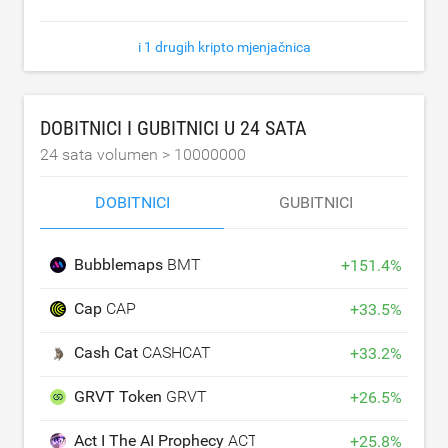
i 1 drugih kripto mjenjačnica
DOBITNICI I GUBITNICI U 24 SATA
24 sata volumen >
10000000
DOBITNICI
GUBITNICI
Bubblemaps
BMT
+
151.4
%
Cap
CAP
+
33.5
%
Cash Cat
CASHCAT
+
33.2
%
GRVT Token
GRVT
+
26.5
%
Act I The AI Prophecy
ACT
+
25.8
%