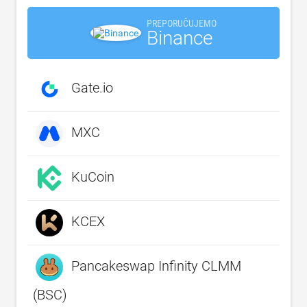
PREPORUČUJEMO
Binance
Gate.io
MXC
KuCoin
KCEX
Pancakeswap Infinity CLMM
(BSC)