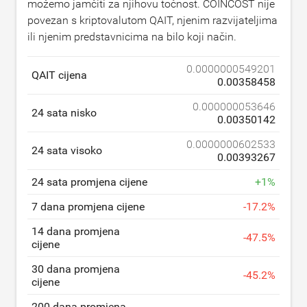
možemo jamčiti za njihovu točnost. COINCOST nije
povezan s kriptovalutom QAIT, njenim razvijateljima
ili njenim predstavnicima na bilo koji način.
0.0000000549201
QAIT cijena
0.00358458
0.000000053646
24 sata nisko
0.00350142
0.0000000602533
24 sata visoko
0.00393267
24 sata promjena cijene
+
1
%
7 dana promjena cijene
-
17.2
%
14 dana promjena
-
47.5
%
cijene
30 dana promjena
-
45.2
%
cijene
200 dana promjena