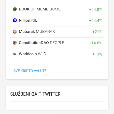
BOOK OF MEME
BOME
+
24.8
%
Nillion
NIL
+
24.4
%
Mubarak
MUBARAK
+
21
%
ConstitutionDAO
PEOPLE
+
14.6
%
Worldcoin
WLD
+
13
%
SVE KRIPTO VALUTE
SLUŽBENI QAIT TWITTER