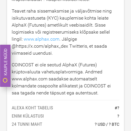
Teavet raha sissemaksmise ja väljavõtmise ning
isikutuvastuseta (KYC) kauplemise kohta leiate
AlphaX (Futures) ametlikult veebisaidilt. Sisse
logimiseks või registreerumiseks klõpsake sellel
lingil:
www.alphax.com
. Jälgige
@https://x.com/alphax_dex Twitteris, et saada
KAUPLE NÜÜD
viimaseid uuendusi.
COINCOST ei ole seotud AlphaX (Futures)
krüptovaluuta vahetusplatvormiga. Andmed
www.alphax.com saadakse automaatselt
kolmandate osapoolte allikatest ja COINCOST ei
saa tagada nende täpsust ega autentsust.
ALEXA KOHT TABELIS
#
?
ENIM KÜLASTUSI
?
24 TUNNI MAHT
? USD
/
? BTC