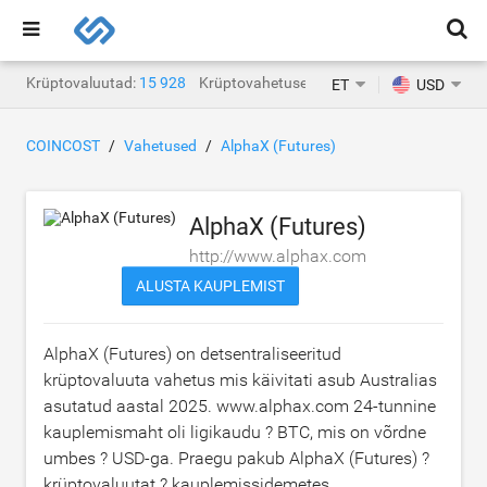
Krüptovaluutad:
15 928
Krüptovahetused:
1471
ET
USD
COINCOST
Vahetused
AlphaX (Futures)
AlphaX (Futures)
http://www.alphax.com
ALUSTA KAUPLEMIST
AlphaX (Futures) on detsentraliseeritud
krüptovaluuta vahetus mis käivitati asub Australias
asutatud aastal 2025. www.alphax.com 24-tunnine
kauplemismaht oli ligikaudu
? BTC
, mis on võrdne
umbes
? USD
-ga. Praegu pakub AlphaX (Futures) ?
krüptovaluutat ? kauplemissidemetes.