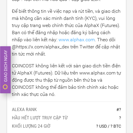
Để biết thông tin về việc nạp và rút tiền, và giao dịch
mà không cần xác minh danh tính (KYC), vui lòng
truy cập trang web chính thức của AlphaX (Futures).
Bạn có thể đăng nhập hoặc đăng ký bằng cách
nhấp vào liên kết này:
www.alphax.com
. Theo dõi
@https://x.com/alphax_dex trên Twitter để cập nhật
GIAO DỊCH NGAY
tin tức mới nhất.
COINCOST không liên kết với sàn giao dịch tiền điện
tử AlphaX (Futures). Dữ liệu trên www.alphax.com tự
động được thu thập từ nguồn bên thứ ba và
COINCOST không thể đảm bảo tính chính xác hoặc
tính xác thực của nó.
ALEXA RANK
#
?
HẦU HẾT LƯỢT TRUY CẬP TỪ
?
KHỐI LƯỢNG 24 GIỜ
? USD
/
? BTC