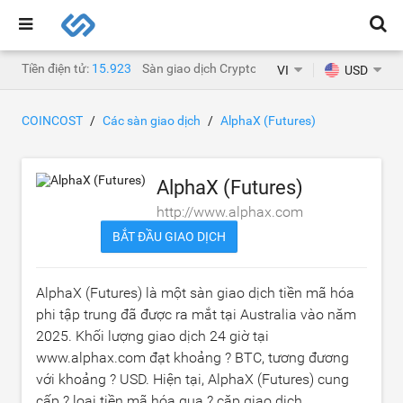
Tiền điện tử:
15.923
Sàn giao dịch Crypto:
1.468
VI
USD
COINCOST
Các sàn giao dịch
AlphaX (Futures)
AlphaX (Futures)
http://www.alphax.com
BẮT ĐẦU GIAO DỊCH
AlphaX (Futures) là một sàn giao dịch tiền mã hóa
phi tập trung đã được ra mắt tại Australia vào năm
2025. Khối lượng giao dịch 24 giờ tại
www.alphax.com đạt khoảng
? BTC
, tương đương
với khoảng
? USD
. Hiện tại, AlphaX (Futures) cung
cấp ? loại tiền mã hóa qua ? cặp giao dịch.