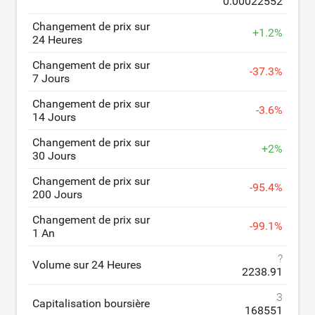
0.00022552
Changement de prix sur
+
1.2
%
24 Heures
Changement de prix sur
-
37.3
%
7 Jours
Changement de prix sur
-
3.6
%
14 Jours
Changement de prix sur
+
2
%
30 Jours
Changement de prix sur
-
95.4
%
200 Jours
Changement de prix sur
-
99.1
%
1 An
?
Volume sur 24 Heures
2238.91
3
Capitalisation boursière
168551