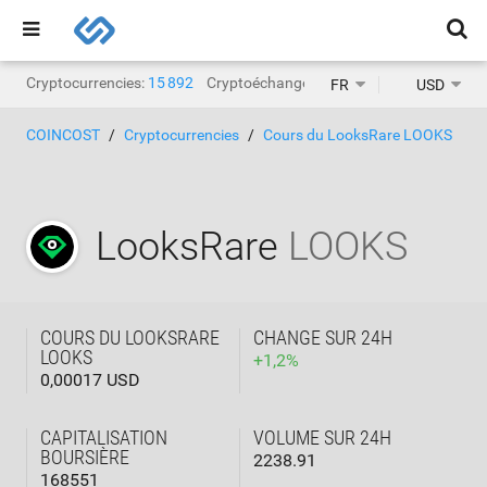
Cryptocurrencies:
15 892
Cryptoéchanges:
1 468
FR
USD
COINCOST
Cryptocurrencies
Cours du LooksRare LOOKS
LooksRare
LOOKS
COURS DU LOOKSRARE
CHANGE SUR 24H
LOOKS
+
1,2
%
0,00017 USD
CAPITALISATION
VOLUME SUR 24H
BOURSIÈRE
2238.91
168551