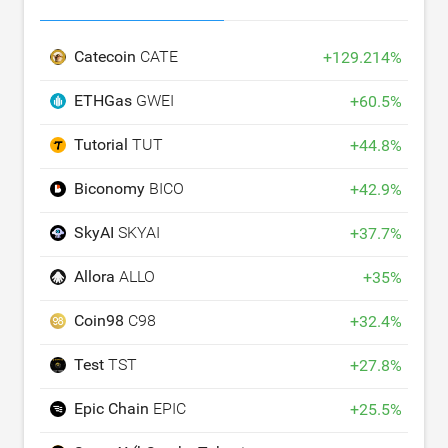
Catecoin
CATE
+
129.214
%
ETHGas
GWEI
+
60.5
%
Tutorial
TUT
+
44.8
%
Biconomy
BICO
+
42.9
%
SkyAI
SKYAI
+
37.7
%
Allora
ALLO
+
35
%
Coin98
C98
+
32.4
%
Test
TST
+
27.8
%
Epic Chain
EPIC
+
25.5
%