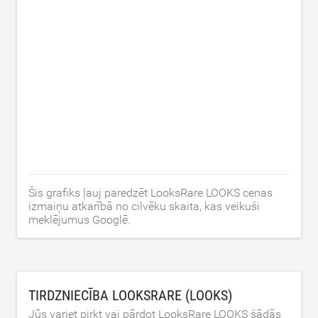
Šis grafiks ļauj paredzēt LooksRare LOOKS cenas
izmaiņu atkarībā no cilvēku skaita, kas veikuši
meklējumus Googlē.
TIRDZNIECĪBA LOOKSRARE (LOOKS)
Jūs variet pirkt vai pārdot LooksRare LOOKS šādās