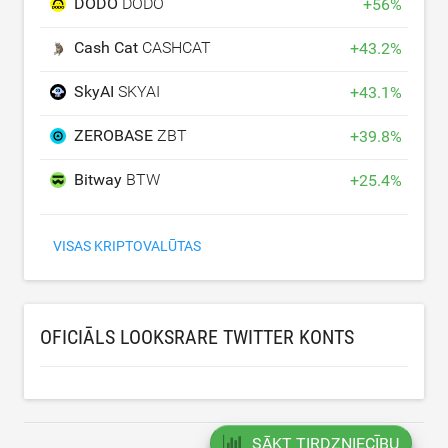
DODO
DODO
+
56
%
Cash Cat
CASHCAT
+
43.2
%
SkyAI
SKYAI
+
43.1
%
ZEROBASE
ZBT
+
39.8
%
Bitway
BTW
+
25.4
%
VISAS KRIPTOVALŪTAS
OFICIĀLS LOOKSRARE TWITTER KONTS
SĀKT TIRDZNIECĪBU