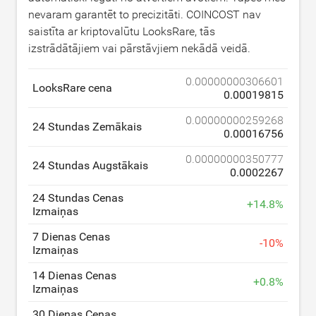
nevaram garantēt to precizitāti. COINCOST nav
saistīta ar kriptovalūtu LooksRare, tās
izstrādātājiem vai pārstāvjiem nekādā veidā.
0.00000000306601
LooksRare cena
0.00019815
0.00000000259268
24 Stundas Zemākais
0.00016756
0.00000000350777
24 Stundas Augstākais
0.0002267
24 Stundas Cenas
+
14.8
%
Izmaiņas
7 Dienas Cenas
-
10
%
Izmaiņas
14 Dienas Cenas
+
0.8
%
Izmaiņas
30 Dienas Cenas