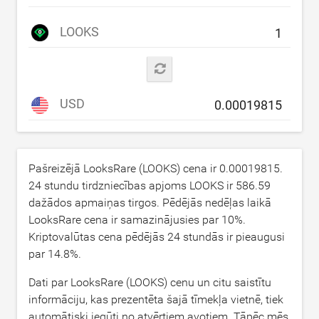
LOOKS
USD
Pašreizējā LooksRare (LOOKS) cena ir
0.00019815
.
24 stundu tirdzniecības apjoms LOOKS ir
586.59
dažādos apmaiņas tirgos. Pēdējās nedēļas laikā
LooksRare cena ir samazinājusies par
10
%.
Kriptovalūtas cena pēdējās 24 stundās ir pieaugusi
par
14.8
%.
Dati par LooksRare (LOOKS) cenu un citu saistītu
informāciju, kas prezentēta šajā tīmekļa vietnē, tiek
automātiski iegūti no atvērtiem avotiem. Tāpēc mēs