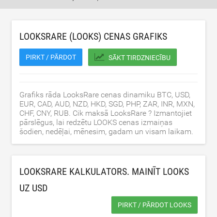
LOOKSRARE (LOOKS) CENAS GRAFIKS
PIRKT / PĀRDOT
SĀKT TIRDZNIECĪBU
Grafiks rāda LooksRare cenas dinamiku BTC, USD,
EUR, CAD, AUD, NZD, HKD, SGD, PHP, ZAR, INR, MXN,
CHF, CNY, RUB. Cik maksā LooksRare ? Izmantojiet
pārslēgus, lai redzētu LOOKS cenas izmaiņas
šodien, nedēļai, mēnesim, gadam un visam laikam.
LOOKSRARE KALKULATORS. MAINĪT LOOKS
UZ
USD
PIRKT / PĀRDOT LOOKS