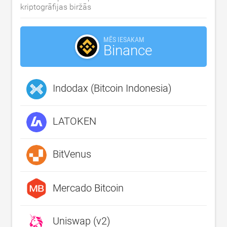
kriptogrāfijas biržās
MĒS IESAKAM
Binance
Indodax (Bitcoin Indonesia)
LATOKEN
BitVenus
Mercado Bitcoin
Uniswap (v2)