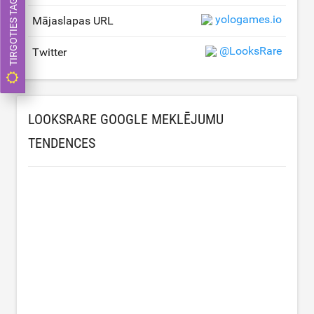
TIRGOTIES TAGAD
yologames.io
Mājaslapas URL
@LooksRare
Twitter
LOOKSRARE GOOGLE MEKLĒJUMU
TENDENCES