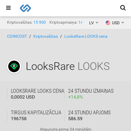
Kriptovalūtas:
15 900
Kriptoapmaiņa:
1468
LV
USD
COINCOST
Kriptovalūtas
LooksRare LOOKS cena
LooksRare
LOOKS
LOOKSRARE LOOKS CENA
24 STUNDU IZMAIŅAS
0,0002 USD
+
14,8
%
TIRGUS KAPITALIZĀCIJA
24 STUNDU APJOMS
196758
586.59
Atjaunots
pirms 34 minūtēm