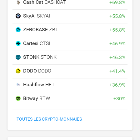
Cash Cat
CASHCAT
+
69.8
%
SkyAI
SKYAI
+
55.8
%
ZEROBASE
ZBT
+
55.8
%
Cartesi
CTSI
+
46.9
%
STONK
STONK
+
46.3
%
DODO
DODO
+
41.4
%
Hashflow
HFT
+
36.9
%
Bitway
BTW
+
30
%
TOUTES LES CRYPTO-MONNAIES