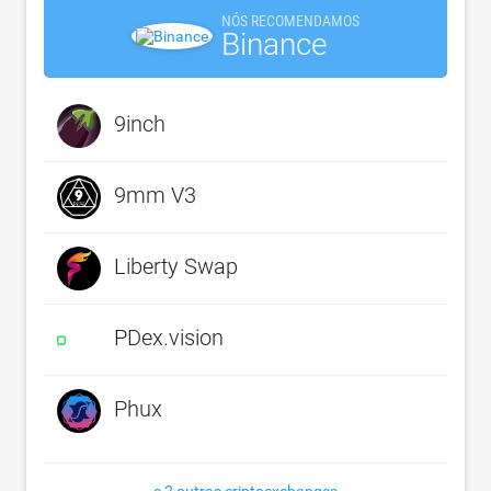
NÓS RECOMENDAMOS
Binance
9inch
9mm V3
Liberty Swap
PDex.vision
Phux