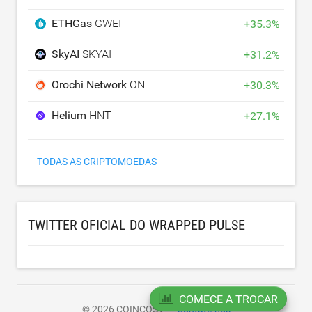
ETHGas
GWEI
+
35.3
%
SkyAI
SKYAI
+
31.2
%
Orochi Network
ON
+
30.3
%
Helium
HNT
+
27.1
%
TODAS AS CRIPTOMOEDAS
TWITTER OFICIAL DO WRAPPED PULSE
COMECE A TROCAR
© 2026 COINCOST
Contate-nos