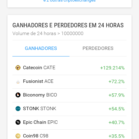
e 2 outras criptoexchanges
GANHADORES E PERDEDORES EM 24 HORAS
Volume de 24 horas >
10000000
GANHADORES
PERDEDORES
Catecoin
CATE
+
129.214
%
Fusionist
ACE
+
72.2
%
Biconomy
BICO
+
57.9
%
STONK
STONK
+
54.5
%
Epic Chain
EPIC
+
40.7
%
Coin98
C98
+
35.5
%