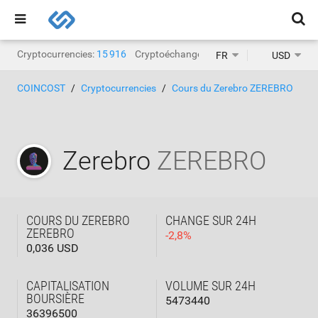
Cryptocurrencies:
15 916
Cryptoéchanges:
1 468
FR
USD
COINCOST
Cryptocurrencies
Cours du Zerebro ZEREBRO
Zerebro
ZEREBRO
COURS DU ZEREBRO
CHANGE SUR 24H
ZEREBRO
-
2,8
%
0,036 USD
CAPITALISATION
VOLUME SUR 24H
BOURSIÈRE
5473440
36396500