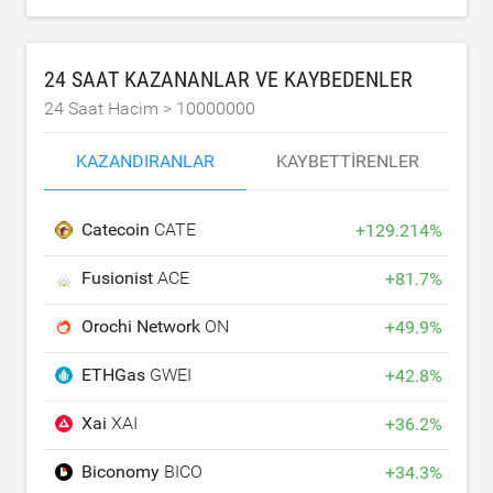
24 SAAT KAZANANLAR VE KAYBEDENLER
24 Saat Hacim >
10000000
KAZANDIRANLAR
KAYBETTIRENLER
Catecoin
CATE
+
129.214
%
Fusionist
ACE
+
81.7
%
Orochi Network
ON
+
49.9
%
ETHGas
GWEI
+
42.8
%
Xai
XAI
+
36.2
%
Biconomy
BICO
+
34.3
%