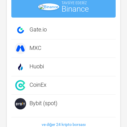
TAVSIYE EDERIZ
Binance
Gate.io
MXC
Huobi
CoinEx
Bybit (spot)
ve diğer 24 kripto borsası