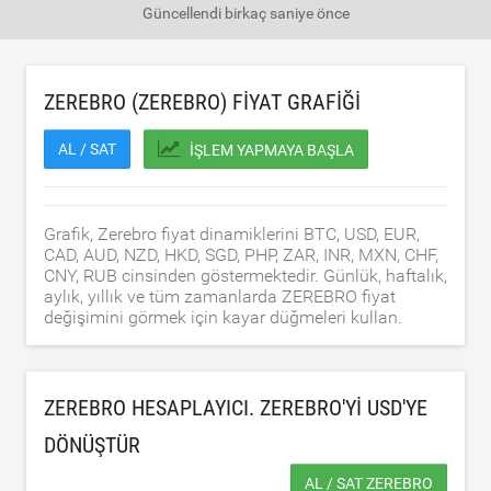
Güncellendi
birkaç saniye önce
ZEREBRO (ZEREBRO) FIYAT GRAFIĞI
AL / SAT
İŞLEM YAPMAYA BAŞLA
Grafik, Zerebro fiyat dinamiklerini BTC, USD, EUR,
CAD, AUD, NZD, HKD, SGD, PHP, ZAR, INR, MXN, CHF,
CNY, RUB cinsinden göstermektedir. Günlük, haftalık,
aylık, yıllık ve tüm zamanlarda ZEREBRO fiyat
değişimini görmek için kayar düğmeleri kullan.
ZEREBRO HESAPLAYICI. ZEREBRO'YI
USD
'YE
DÖNÜŞTÜR
AL / SAT ZEREBRO