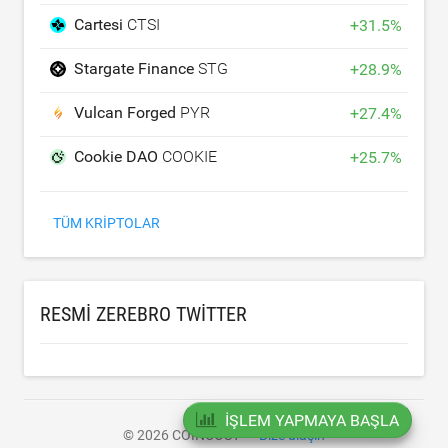
Cartesi
CTSI
+
31.5
%
Stargate Finance
STG
+
28.9
%
Vulcan Forged
PYR
+
27.4
%
Cookie DAO
COOKIE
+
25.7
%
TÜM KRIPTOLAR
RESMI ZEREBRO TWITTER
İŞLEM YAPMAYA BAŞLA
© 2026 COINCOST
Bize ulaşın