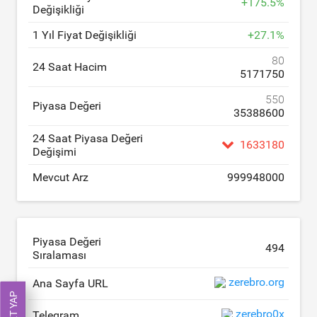
+
175.5
%
Değişikliği
1 Yıl Fiyat Değişikliği
+
27.1
%
80
24 Saat Hacim
5171750
550
Piyasa Değeri
35388600
24 Saat Piyasa Değeri
1633180
Değişimi
Mevcut Arz
999948000
Piyasa Değeri
494
Sıralaması
zerebro.org
Ana Sayfa URL
zerebro0x
Telegram