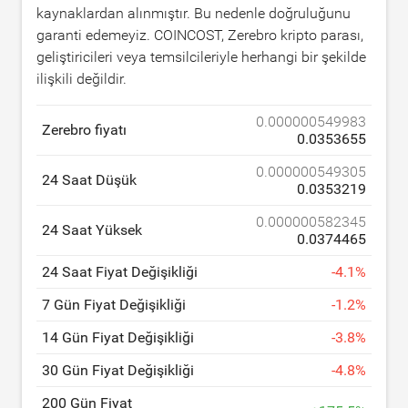
kaynaklardan alınmıştır. Bu nedenle doğruluğunu
garanti edemeyiz. COINCOST, Zerebro kripto parası,
geliştiricileri veya temsilcileriyle herhangi bir şekilde
ilişkili değildir.
0.000000549983
Zerebro fiyatı
0.0353655
0.000000549305
24 Saat Düşük
0.0353219
0.000000582345
24 Saat Yüksek
0.0374465
24 Saat Fiyat Değişikliği
-
4.1
%
7 Gün Fiyat Değişikliği
-
1.2
%
14 Gün Fiyat Değişikliği
-
3.8
%
30 Gün Fiyat Değişikliği
-
4.8
%
200 Gün Fiyat