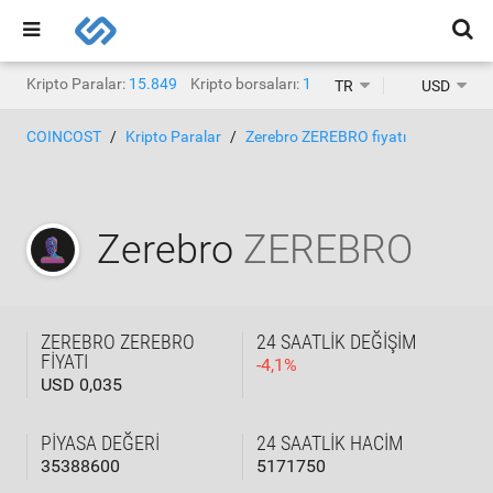
Kripto Paralar:
15.849
Kripto borsaları:
1.467
TR
USD
COINCOST
Kripto Paralar
Zerebro ZEREBRO fiyatı
Zerebro
ZEREBRO
ZEREBRO ZEREBRO
24 SAATLIK DEĞIŞIM
FIYATI
-
4,1
%
USD 0,035
PIYASA DEĞERI
24 SAATLIK HACIM
35388600
5171750