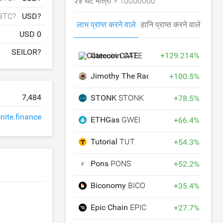
२४ घंटे मात्रा >
10000000
BTC?
USD?
लाभ प्राप्त करने वाले
हानि प्राप्त करने वाले
USD 0
SEILOR?
Catecoin
CATE
+
129.214
%
Jimothy The Raccoon
JIMOTHY
+
100.5
%
7,484
STONK
STONK
+
78.5
%
nite.finance
ETHGas
GWEI
+
66.4
%
Tutorial
TUT
+
54.3
%
Pons
PONS
+
52.2
%
Biconomy
BICO
+
35.4
%
Epic Chain
EPIC
+
27.7
%