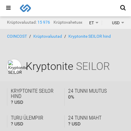
Krüptovaluutad:
15 976
Krüptovahetused:
1471
ET
USD
COINCOST
Krüptovaluutad
Kryptonite SEILOR hind
Kryptonite
SEILOR
KRYPTONITE SEILOR
24 TUNNI MUUTUS
HIND
0
%
? USD
TURU ÜLEMPIIR
24 TUNNI MAHT
? USD
? USD