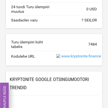
24 tundi Turu ülempiiri
0 USD
muutus
Saadaolev varu
? SEILOR
Turu ülempiiri koht
7484
tabelis
www.kryptonite.finance
Kodulehe URL
KRYPTONITE GOOGLE OTSINGUMOOTORI
TRENDID
KAUPLE NÜÜD