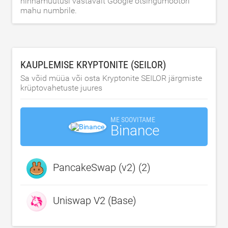
hinnamuutusi vastavalt Google otsingumootori
mahu numbrile.
KAUPLEMISE KRYPTONITE (SEILOR)
Sa võid müüa või osta Kryptonite SEILOR järgmiste
krüptovahetuste juures
ME SOOVITAME
Binance
PancakeSwap (v2) (2)
Uniswap V2 (Base)