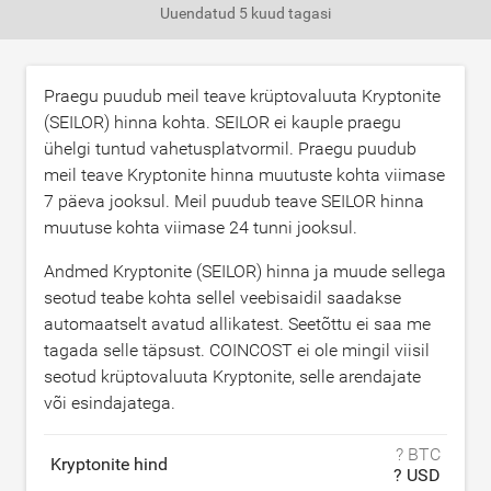
Uuendatud
5 kuud tagasi
Praegu puudub meil teave krüptovaluuta Kryptonite
(SEILOR) hinna kohta. SEILOR ei kauple praegu
ühelgi tuntud vahetusplatvormil. Praegu puudub
meil teave Kryptonite hinna muutuste kohta viimase
7 päeva jooksul. Meil puudub teave SEILOR hinna
muutuse kohta viimase 24 tunni jooksul.
Andmed Kryptonite (SEILOR) hinna ja muude sellega
seotud teabe kohta sellel veebisaidil saadakse
automaatselt avatud allikatest. Seetõttu ei saa me
tagada selle täpsust. COINCOST ei ole mingil viisil
seotud krüptovaluuta Kryptonite, selle arendajate
või esindajatega.
? BTC
Kryptonite hind
? USD