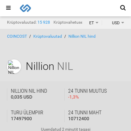
Krüptovaluutad:
15 928
Krüptovahetused:
1471
ET
USD
COINCOST
Krüptovaluutad
Nillion NIL hind
Nillion
NIL
NILLION NIL HIND
24 TUNNI MUUTUS
0,035 USD
-
1,3
%
TURU ÜLEMPIIR
24 TUNNI MAHT
17497900
10712400
Uuendatud
2 minutit tagasi