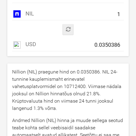
NIL
USD
Nillion (NIL) praegune hind on
0.0350386
. NIL 24-
tunnine kauplemismaht erinevatel
vahetusplatvormidel on
10712400
. Viimase nädala
jooksul on Nillion hinnatõus olnud
21.8
%.
Krüptovaluuta hind on viimase 24 tunni jooksul
langenud
1.3
% võrra.
Andmed Nillion (NIL) hinna ja muude sellega seotud
teabe kohta sellel veebisaidil saadakse
automaatselt avatud allikatest. Seetõttu ei saa me