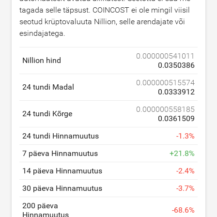
tagada selle täpsust. COINCOST ei ole mingil viisil
seotud krüptovaluuta Nillion, selle arendajate või
esindajatega.
0.000000541011
Nillion hind
0.0350386
0.000000515574
24 tundi Madal
0.0333912
0.000000558185
24 tundi Kõrge
0.0361509
24 tundi Hinnamuutus
-
1.3
%
7 päeva Hinnamuutus
+
21.8
%
14 päeva Hinnamuutus
-
2.4
%
30 päeva Hinnamuutus
-
3.7
%
200 päeva
-
68.6
%
Hinnamuutus