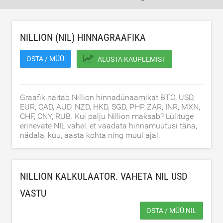
NILLION (NIL) HINNAGRAAFIKA
OSTA / MÜÜ
ALUSTA KAUPLEMIST
Graafik näitab Nillion hinnadünaamikat BTC, USD,
EUR, CAD, AUD, NZD, HKD, SGD, PHP, ZAR, INR, MXN,
CHF, CNY, RUB. Kui palju Nillion maksab? Lülituge
erinevate NIL vahel, et vaadata hinnamuutusi täna,
nädala, kuu, aasta kohta ning muul ajal.
NILLION KALKULAATOR. VAHETA NIL
USD
VASTU
OSTA / MÜÜ NIL