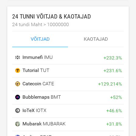
24 TUNNI VÕITJAD & KAOTAJAD
24 tundi Maht >
10000000
VÕITJAD
KAOTAJAD
Immunefi
IMU
+
232.3
%
Tutorial
TUT
+
231.6
%
Catecoin
CATE
+
129.214
%
Bubblemaps
BMT
+
52
%
IoTeX
IOTX
+
46.6
%
Mubarak
MUBARAK
+
31.8
%