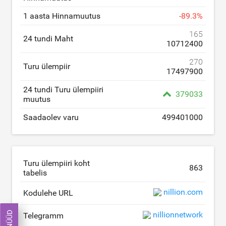
1 aasta Hinnamuutus
-
89.3
%
165
24 tundi Maht
10712400
270
Turu ülempiir
17497900
24 tundi Turu ülempiiri
379033
muutus
Saadaolev varu
499401000
Turu ülempiiri koht
863
tabelis
nillion.com
Kodulehe URL
nillionnetwork
Telegramm