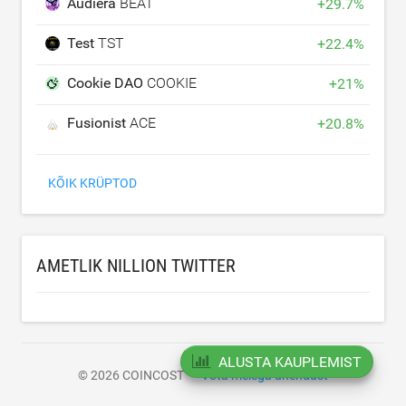
Audiera
BEAT
+
29.7
%
Test
TST
+
22.4
%
Cookie DAO
COOKIE
+
21
%
Fusionist
ACE
+
20.8
%
KÕIK KRÜPTOD
AMETLIK NILLION TWITTER
ALUSTA KAUPLEMIST
© 2026 COINCOST
Võta meiega ühendust