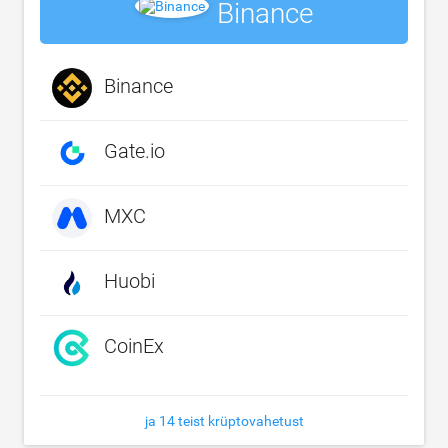
Binance
Binance
Gate.io
MXC
Huobi
CoinEx
ja 14 teist krüptovahetust