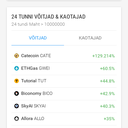
24 TUNNI VÕITJAD & KAOTAJAD
24 tundi Maht >
10000000
VÕITJAD
KAOTAJAD
Catecoin
CATE
+
129.214
%
ETHGas
GWEI
+
60.5
%
Tutorial
TUT
+
44.8
%
Biconomy
BICO
+
42.9
%
SkyAI
SKYAI
+
40.3
%
Allora
ALLO
+
35
%