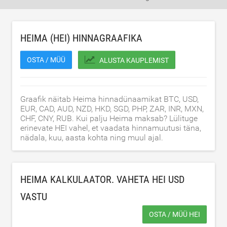
HEIMA (HEI) HINNAGRAAFIKA
OSTA / MÜÜ
ALUSTA KAUPLEMIST
Graafik näitab Heima hinnadünaamikat BTC, USD,
EUR, CAD, AUD, NZD, HKD, SGD, PHP, ZAR, INR, MXN,
CHF, CNY, RUB. Kui palju Heima maksab? Lülituge
erinevate HEI vahel, et vaadata hinnamuutusi täna,
nädala, kuu, aasta kohta ning muul ajal.
HEIMA KALKULAATOR. VAHETA HEI
USD
VASTU
OSTA / MÜÜ HEI