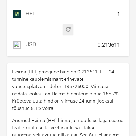
HEI
USD
Heima (HEI) praegune hind on
0.213611
. HEI 24-
tunnine kauplemismaht erinevatel
vahetusplatvormidel on
135726000
. Viimase
nädala jooksul on Heima hinnatõus olnud
155.7
%.
Krüptovaluuta hind on viimase 24 tunni jooksul
tõusnud
8.1
% võrra.
Andmed Heima (HEI) hinna ja muude sellega seotud
teabe kohta sellel veebisaidil saadakse
automaatselt avatud allikatest. Seetõttu ei saa me