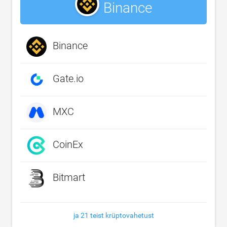
Binance
Binance
Gate.io
MXC
CoinEx
Bitmart
ja 21 teist krüptovahetust