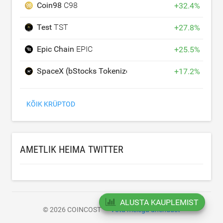
Coin98
C98
+
32.4
%
Test
TST
+
27.8
%
Epic Chain
EPIC
+
25.5
%
SpaceX (bStocks Tokenized Stock)
SPCXB
+
17.2
%
KÕIK KRÜPTOD
AMETLIK HEIMA TWITTER
ALUSTA KAUPLEMIST
© 2026 COINCOST
Võta meiega ühendust