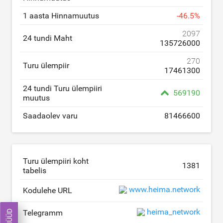
1 aasta Hinnamuutus
-
46.5
%
2097
24 tundi Maht
135726000
270
Turu ülempiir
17461300
24 tundi Turu ülempiiri
569190
muutus
Saadaolev varu
81466600
Turu ülempiiri koht
1381
tabelis
www.heima.network
Kodulehe URL
heima_network
Telegramm