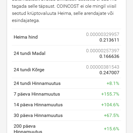
tagada selle täpsust. COINCOST ei ole mingil viisil
seotud krüptovaluuta Heima, selle arendajate või
esindajatega.
0.00000329957
Heima hind
0.213611
0.00000257397
24 tundi Madal
0.166636
0.00000381543
24 tundi Kõrge
0.247007
24 tundi Hinnamuutus
+
8.1
%
7 päeva Hinnamuutus
+
155.7
%
14 päeva Hinnamuutus
+
104.6
%
30 päeva Hinnamuutus
+
67.5
%
200 päeva
+
15.6
%
Hinnamuutus