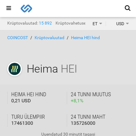
Krüptovaluutad:
15 892
Krüptovahetused:
1468
ET
USD
COINCOST
Krüptovaluutad
Heima HEI hind
Heima
HEI
HEIMA HEI HIND
24 TUNNI MUUTUS
0,21 USD
+
8,1
%
TURU ÜLEMPIIR
24 TUNNI MAHT
17461300
135726000
Uuendatud
30 minutit tagasi