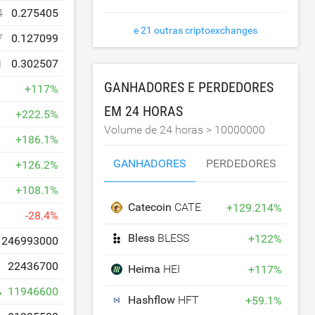
4
0.275405
e 21 outras criptoexchanges
7
0.127099
1
0.302507
GANHADORES E PERDEDORES
+
117
%
EM 24 HORAS
+
222.5
%
Volume de 24 horas >
10000000
+
186.1
%
GANHADORES
PERDEDORES
+
126.2
%
+
108.1
%
Catecoin
CATE
+
129.214
%
-
28.4
%
Bless
BLESS
+
122
%
246993000
22436700
Heima
HEI
+
117
%
11946600
Hashflow
HFT
+
59.1
%