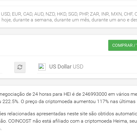
USD, EUR, CAD, AUD, NZD, HKD, SGD, PHP, ZAR, INR, MXN, CHF, 
HEI hoje, durante a semana, durante um mês, durante um ano e d
COMPRAR / 
US Dollar
USD
 negociação de 24 horas para HEI é de
246993000
em vários me
ou
222.5
%. O preço da criptomoeda aumentou
117
% nas últimas 
ões relacionadas apresentadas neste site são obtidos automat
isão. COINCOST não está afiliado com a criptomoeda Heima, se
.