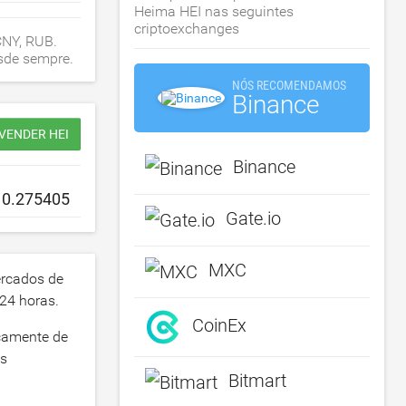
Heima HEI nas seguintes
criptoexchanges
CNY, RUB.
esde sempre.
NÓS RECOMENDAMOS
Binance
VENDER HEI
Binance
Gate.io
MXC
rcados de
24 horas.
CoinEx
icamente de
us
Bitmart