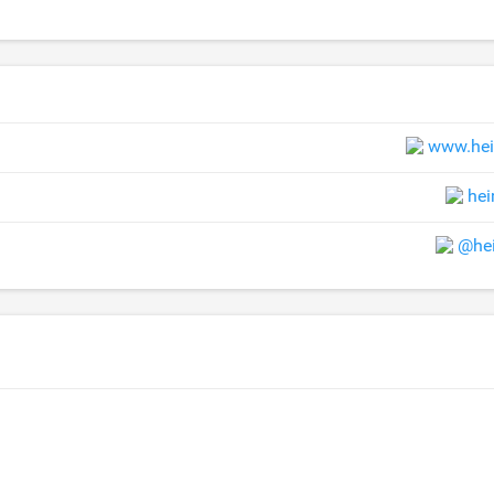
www.hei
he
@he