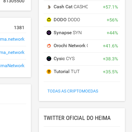
81305500
Cash Cat
CASHCAT
+
57.1
%
DODO
DODO
+
56
%
1381
Synapse
SYN
+
44
%
ma.network
Orochi Network
ON
+
41.6
%
ima_network
Cysic
CYS
+
38.3
%
imaNetwork
Tutorial
TUT
+
35.5
%
TODAS AS CRIPTOMOEDAS
TWITTER OFICIAL DO HEIMA