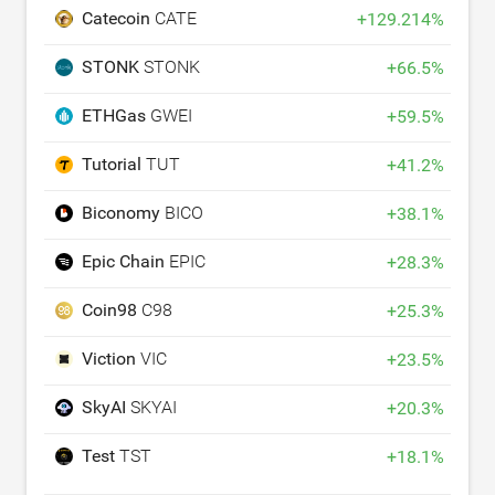
Catecoin
CATE
+
129.214
%
STONK
STONK
+
66.5
%
ETHGas
GWEI
+
59.5
%
Tutorial
TUT
+
41.2
%
Biconomy
BICO
+
38.1
%
Epic Chain
EPIC
+
28.3
%
Coin98
C98
+
25.3
%
Viction
VIC
+
23.5
%
SkyAI
SKYAI
+
20.3
%
Test
TST
+
18.1
%