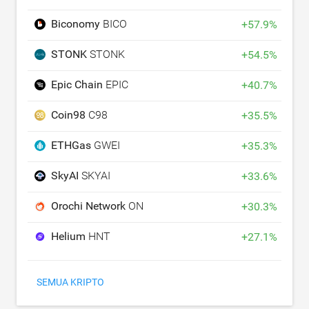
Biconomy
BICO
+
57.9
%
STONK
STONK
+
54.5
%
Epic Chain
EPIC
+
40.7
%
Coin98
C98
+
35.5
%
ETHGas
GWEI
+
35.3
%
SkyAI
SKYAI
+
33.6
%
Orochi Network
ON
+
30.3
%
Helium
HNT
+
27.1
%
SEMUA KRIPTO