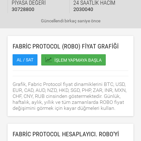
PIYASA DEĞERI
24 SAATLIK HACIM
30728800
2030040
Güncellendi
birkaç saniye önce
FABRIC PROTOCOL (ROBO) FIYAT GRAFIĞI
AL / SAT
İŞLEM YAPMAYA BAŞLA
Grafik, Fabric Protocol fiyat dinamiklerini BTC, USD,
EUR, CAD, AUD, NZD, HKD, SGD, PHP, ZAR, INR, MXN,
CHF, CNY, RUB cinsinden göstermektedir. Günlük,
haftalık, aylık, yıllık ve tüm zamanlarda ROBO fiyat
değişimini görmek için kayar düğmeleri kullan.
FABRIC PROTOCOL HESAPLAYICI. ROBO'YI