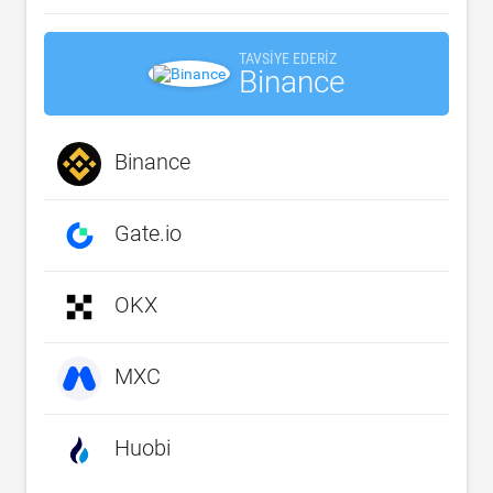
TAVSIYE EDERIZ
Binance
Binance
Gate.io
OKX
MXC
Huobi