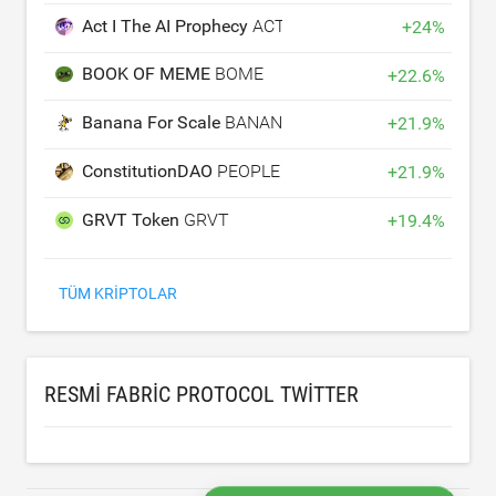
Act I The AI Prophecy
ACT
+
24
%
BOOK OF MEME
BOME
+
22.6
%
Banana For Scale
BANANAS31
+
21.9
%
ConstitutionDAO
PEOPLE
+
21.9
%
GRVT Token
GRVT
+
19.4
%
TÜM KRIPTOLAR
RESMI FABRIC PROTOCOL TWITTER