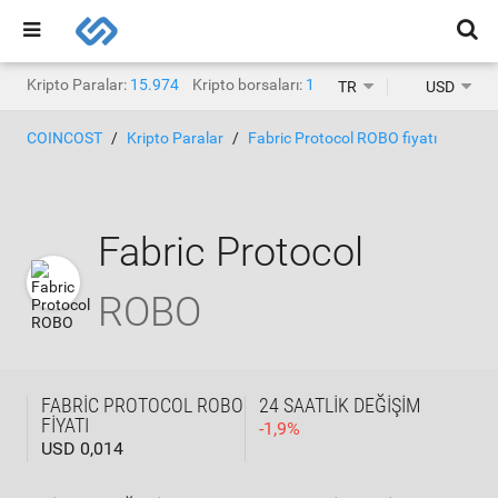
Kripto Paralar:
15.974
Kripto borsaları:
1.471
TR
USD
COINCOST
Kripto Paralar
Fabric Protocol ROBO fiyatı
Fabric Protocol
ROBO
FABRIC PROTOCOL ROBO
24 SAATLIK DEĞIŞIM
FIYATI
-
1,9
%
USD 0,014