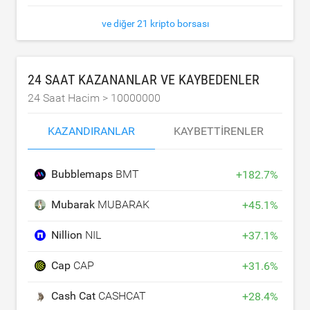
ve diğer 21 kripto borsası
24 SAAT KAZANANLAR VE KAYBEDENLER
24 Saat Hacim >
10000000
KAZANDIRANLAR
KAYBETTIRENLER
Bubblemaps
BMT
+
182.7
%
Mubarak
MUBARAK
+
45.1
%
Nillion
NIL
+
37.1
%
Cap
CAP
+
31.6
%
Cash Cat
CASHCAT
+
28.4
%