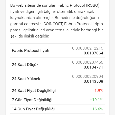
Bu web sitesinde sunulan Fabric Protocol (ROBO)
fiyatı ve diğer ilgili bilgiler otomatik olarak açık
kaynaklardan alınmıştır. Bu nedenle doğruluğunu
garanti edemeyiz. COINCOST, Fabric Protocol kripto
parası, geliştiricileri veya temsilcileriyle herhangi bir
şekilde ilişkili değildir.
0.000000212216
Fabric Protocol fiyatı
0.0137864
0.000000207456
24 Saat Düşük
0.0134771
0.000000220904
24 Saat Yüksek
0.0143508
24 Saat Fiyat Değişikliği
-
1.9
%
7 Gün Fiyat Değişikliği
+
19.1
%
14 Gün Fiyat Değişikliği
+
16.6
%