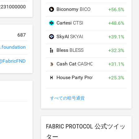
2231000000
Biconomy
BICO
+
56.5
%
Cartesi
CTSI
+
48.6
%
687
SkyAI
SKYAI
+
39.1
%
c.foundation
Bless
BLESS
+
32.3
%
@FabricFND
Cash Cat
CASHCAT
+
31.1
%
House Party Protocol
HPP
+
25.3
%
すべての暗号通貨
FABRIC PROTOCOL 公式ツイッ
ター