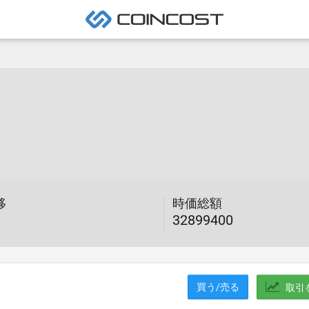
移
時価総額
32899400
買う/売る
取引