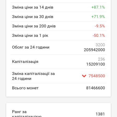
Зміна ціни за 14 днів
+
87.1
%
Зміна ціни за 30 днів
+
71.9
%
Зміна ціни за 200 днів
-
9.5
%
Зміна ціни за 1 рік
-
50.1
%
3200
Обсяг за 24 години
205942000
236
Капіталізація
15209100
Зміна капіталізації за
7548500
24 години
Всього монет
81466600
Ранг за
1381
капіталізацією