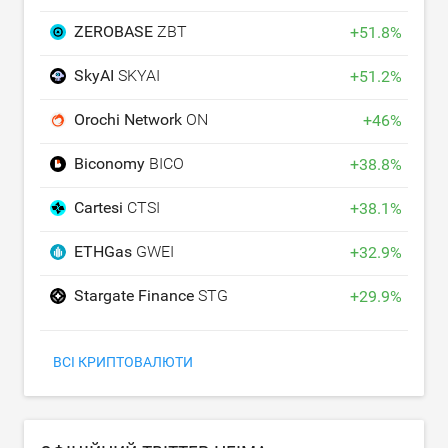
ZEROBASE
ZBT
+
51.8
%
SkyAI
SKYAI
+
51.2
%
Orochi Network
ON
+
46
%
Biconomy
BICO
+
38.8
%
Cartesi
CTSI
+
38.1
%
ETHGas
GWEI
+
32.9
%
Stargate Finance
STG
+
29.9
%
ВСІ КРИПТОВАЛЮТИ