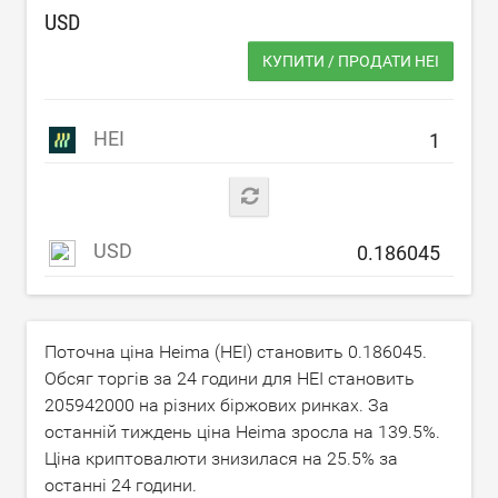
USD
КУПИТИ / ПРОДАТИ HEI
HEI
USD
Поточна ціна Heima (HEI) становить
0.186045
.
Обсяг торгів за 24 години для HEI становить
205942000
на різних біржових ринках. За
останній тиждень ціна Heima зросла на
139.5
%.
Ціна криптовалюти знизилася на
25.5
% за
останні 24 години.