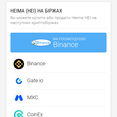
HEIMA (HEI) НА БІРЖАХ
Ви можете купити або продати Heima HEI на
наступних криптобіржах
МИ РЕКОМЕНДУЄМО
Binance
Binance
Gate.io
MXC
CoinEx