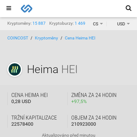
Kryptoměny:
15 887
Kryptoburzy:
1 469
CS
USD
COINCOST
Kryptoměny
Cena Heima HEI
Heima
HEI
CENA HEIMA HEI
ZMĚNA ZA 24 HODIN
0,28 USD
+
97,5
%
TRŽNÍ KAPITALIZACE
OBJEM ZA 24 HODIN
22578400
210923000
Aktualizováno
před minutou