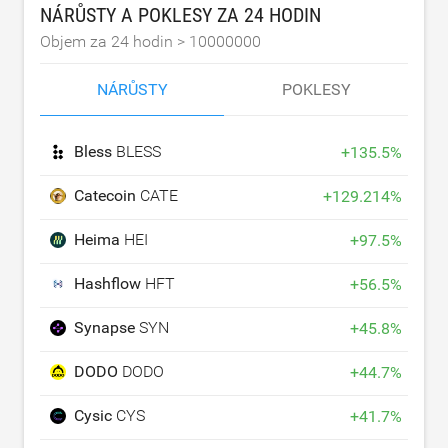
NÁRŮSTY A POKLESY ZA 24 HODIN
Objem za 24 hodin >
10000000
NÁRŮSTY
POKLESY
Bless
BLESS
+
135.5
%
Catecoin
CATE
+
129.214
%
Heima
HEI
+
97.5
%
Hashflow
HFT
+
56.5
%
Synapse
SYN
+
45.8
%
DODO
DODO
+
44.7
%
Cysic
CYS
+
41.7
%