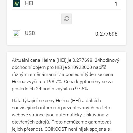
HEI
USD
Aktuální cena Heima (HEI) je
0.277698
. 24hodinový
obchodní objem pro HEI je
210923000
napříč
různými směnárnami. Za poslední týden se cena
Heima zvýšila o
198.7
%. Cena kryptoměny se za
posledních 24 hodin zvýšila o
97.5
%.
Data týkající se ceny Heima (HEI) a dalších
souvisejících informací prezentovaných na této
webové stránce jsou automaticky získávána z
otevřených zdrojů. Proto nemůžeme garantovat
jejich přesnost. COINCOST není nijak spojena s