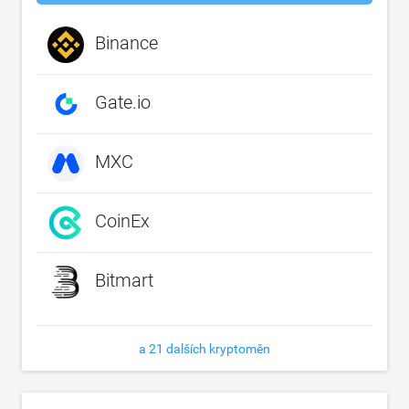
Binance
Gate.io
MXC
CoinEx
Bitmart
a 21 dalších kryptoměn