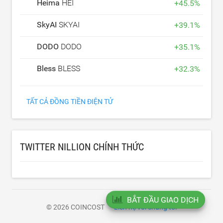
Heima
HEI
+
45.5
%
SkyAI
SKYAI
+
39.1
%
DODO
DODO
+
35.1
%
Bless
BLESS
+
32.3
%
TẤT CẢ ĐỒNG TIỀN ĐIỆN TỬ
TWITTER NILLION CHÍNH THỨC
BẮT ĐẦU GIAO DỊCH
© 2026 COINCOST
Liên hệ với chúng tôi