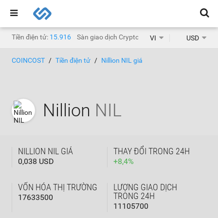
Tiền điện tử:
15.916
Sàn giao dịch Crypto:
1.468
VI
USD
COINCOST
Tiền điện tử
Nillion NIL giá
Nillion
NIL
NILLION NIL GIÁ
THAY ĐỔI TRONG 24H
0,038 USD
+
8,4
%
VỐN HÓA THỊ TRƯỜNG
LƯỢNG GIAO DỊCH
TRONG 24H
17633500
11105700