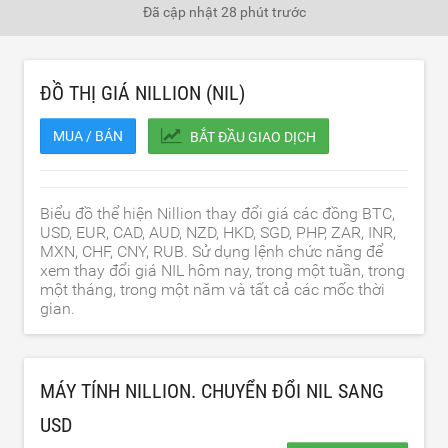
Đã cập nhật
28 phút trước
ĐỒ THỊ GIÁ NILLION (NIL)
MUA / BÁN
BẮT ĐẦU GIAO DỊCH
Biểu đồ thể hiện Nillion thay đổi giá các đồng BTC,
USD, EUR, CAD, AUD, NZD, HKD, SGD, PHP, ZAR, INR,
MXN, CHF, CNY, RUB. Sử dụng lệnh chức năng để
xem thay đổi giá NIL hôm nay, trong một tuần, trong
một tháng, trong một năm và tất cả các mốc thời
gian.
MÁY TÍNH NILLION. CHUYỂN ĐỔI NIL SANG
USD