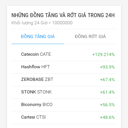
NHỮNG ĐỒNG TĂNG VÀ RỚT GIÁ TRONG 24H
Khối lượng 24 Giờ >
10000000
ĐỒNG TĂNG GIÁ
ĐỒNG RỚT GIÁ
Catecoin
CATE
+
129.214
%
Hashflow
HFT
+
93.9
%
ZEROBASE
ZBT
+
67.4
%
STONK
STONK
+
61.4
%
Biconomy
BICO
+
56.5
%
Cartesi
CTSI
+
48.6
%