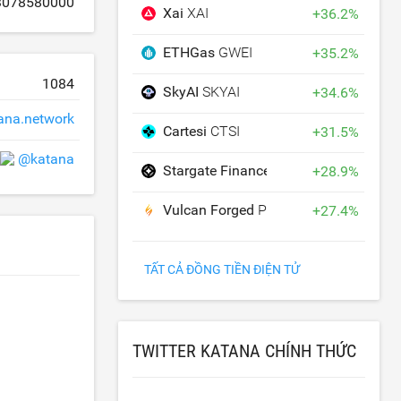
3078580000
Xai
XAI
+
36.2
%
ETHGas
GWEI
+
35.2
%
1084
SkyAI
SKYAI
+
34.6
%
ana.network
Cartesi
CTSI
+
31.5
%
@katana
Stargate Finance
STG
+
28.9
%
Vulcan Forged
PYR
+
27.4
%
TẤT CẢ ĐỒNG TIỀN ĐIỆN TỬ
TWITTER KATANA CHÍNH THỨC