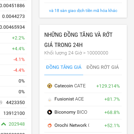
0.00451886
và 18 sàn giao dịch tiền mã hóa khác
0.0044273
0.00465934
NHỮNG ĐỒNG TĂNG VÀ RỚT
+
2.2
%
GIÁ TRONG 24H
+
4.4
%
Khối lượng 24 Giờ >
10000000
-
4.1
%
ĐỒNG TĂNG GIÁ
ĐỒNG RỚT GIÁ
-
4.4
%
0
%
Catecoin
CATE
+
129.214
%
0
%
Fusionist
ACE
+
81.7
%
9
4423350
Biconomy
BICO
+
68.8
%
13912100
202948
Orochi Network
ON
+
52.1
%