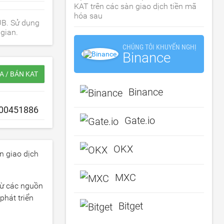
KAT trên các sàn giao dịch tiền mã
hóa sau
UB. Sử dụng
gian.
CHÚNG TÔI KHUYẾN NGHỊ
Binance
A / BÁN KAT
Binance
Gate.io
OKX
n giao dịch
MXC
 từ các nguồn
phát triển
Bitget