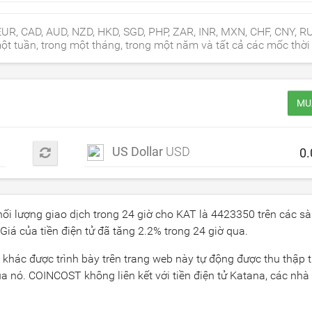
 EUR, CAD, AUD, NZD, HKD, SGD, PHP, ZAR, INR, MXN, CHF, CNY, R
t tuần, trong một tháng, trong một năm và tất cả các mốc thời 
MU
US Dollar
USD
hối lượng giao dịch trong 24 giờ cho KAT là
4423350
trên các sà
 Giá của tiền điện tử đã tăng
2.2
% trong 24 giờ qua.
n khác được trình bày trên trang web này tự động được thu thập
 nó. COINCOST không liên kết với tiền điện tử Katana, các nhà 