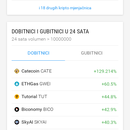
i 18 drugih kripto mjenjačnica
DOBITNICI I GUBITNICI U 24 SATA
24 sata volumen >
10000000
DOBITNICI
GUBITNICI
Catecoin
CATE
+
129.214
%
ETHGas
GWEI
+
60.5
%
Tutorial
TUT
+
44.8
%
Biconomy
BICO
+
42.9
%
SkyAI
SKYAI
+
40.3
%