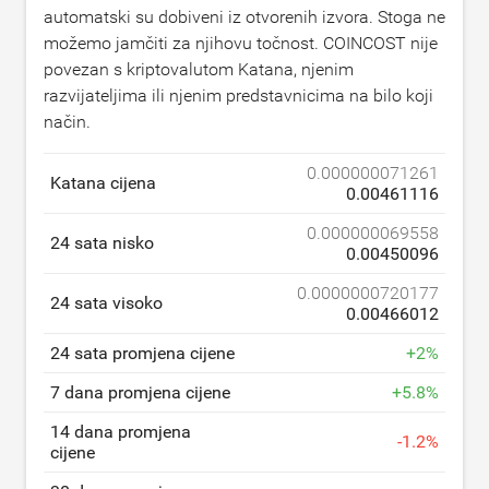
automatski su dobiveni iz otvorenih izvora. Stoga ne
možemo jamčiti za njihovu točnost. COINCOST nije
povezan s kriptovalutom Katana, njenim
razvijateljima ili njenim predstavnicima na bilo koji
način.
0.000000071261
Katana cijena
0.00461116
0.000000069558
24 sata nisko
0.00450096
0.0000000720177
24 sata visoko
0.00466012
24 sata promjena cijene
+
2
%
7 dana promjena cijene
+
5.8
%
14 dana promjena
-
1.2
%
cijene