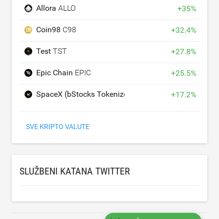
Allora
ALLO
+
35
%
Coin98
C98
+
32.4
%
Test
TST
+
27.8
%
Epic Chain
EPIC
+
25.5
%
SpaceX (bStocks Tokenized Stock)
SPCXB
+
17.2
%
SVE KRIPTO VALUTE
SLUŽBENI KATANA TWITTER