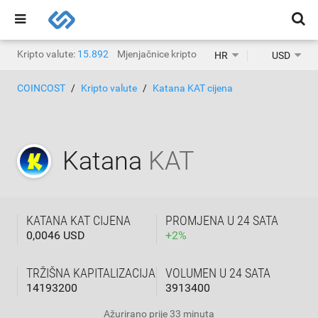
Kripto valute:
15.892
Mjenjačnice kripto valuta:
1.468
HR
USD
COINCOST
Kripto valute
Katana KAT cijena
Katana
KAT
KATANA KAT CIJENA
PROMJENA U 24 SATA
0,0046 USD
+
2
%
TRŽIŠNA KAPITALIZACIJA
VOLUMEN U 24 SATA
14193200
3913400
Ažurirano
prije 33 minuta